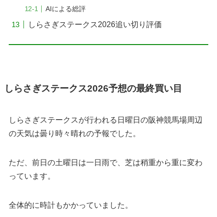
AIによる総評
しらさぎステークス2026追い切り評価
しらさぎステークス2026予想の最終買い目
しらさぎステークスが行われる日曜日の阪神競馬場周辺
の天気は曇り時々晴れの予報でした。
ただ、前日の土曜日は一日雨で、芝は稍重から重に変わ
っています。
全体的に時計もかかっていました。