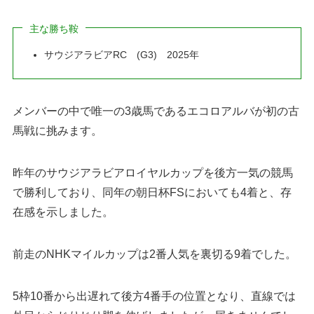
主な勝ち鞍
サウジアラビアRC (G3) 2025年
メンバーの中で唯一の3歳馬であるエコロアルバが初の古
馬戦に挑みます。
昨年のサウジアラビアロイヤルカップを後方一気の競馬
で勝利しており、同年の朝日杯FSにおいても4着と、存
在感を示しました。
前走のNHKマイルカップは2番人気を裏切る9着でした。
5枠10番から出遅れて後方4番手の位置となり、直線では