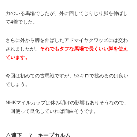
力のいる馬場でしたが、外に回してじりじり脚を伸ばし
て4着でした。
さらに外から脚を伸ばしたアドマイヤクワッズには交わ
されましたが、
それでもタフな馬場で長くいい脚を使え
ています。
今回は初めての古馬戦ですが、53キロで挑めるのは良い
でしょう。
NHKマイルカップは休み明けの影響もありそうなので、
一回使って良化していれば面白そうです。
△連下 7 キープカルム