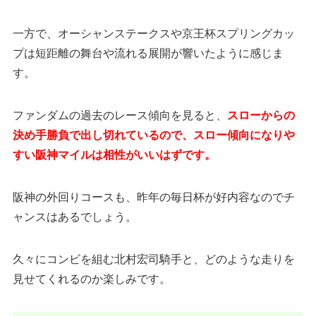
一方で、オーシャンステークスや京王杯スプリングカッ
プは短距離の舞台や流れる展開が響いたように感じま
す。
ファンダムの過去のレース傾向を見ると、
スローからの
決め手勝負で出し切れているので、スロー傾向になりや
すい阪神マイルは相性がいいはずです。
阪神の外回りコースも、昨年の毎日杯が好内容なのでチ
ャンスはあるでしょう。
久々にコンビを組む北村宏司騎手と、どのような走りを
見せてくれるのか楽しみです。