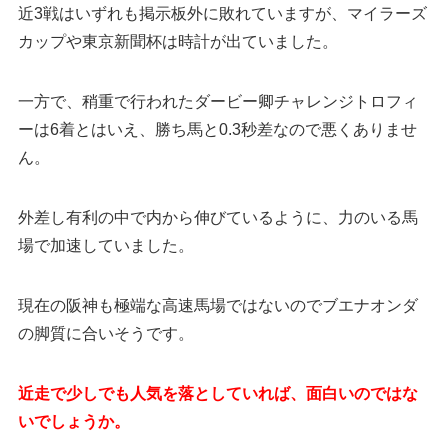
近3戦はいずれも掲示板外に敗れていますが、マイラーズ
カップや東京新聞杯は時計が出ていました。
一方で、稍重で行われたダービー卿チャレンジトロフィ
ーは6着とはいえ、勝ち馬と0.3秒差なので悪くありませ
ん。
外差し有利の中で内から伸びているように、力のいる馬
場で加速していました。
現在の阪神も極端な高速馬場ではないのでブエナオンダ
の脚質に合いそうです。
近走で少しでも人気を落としていれば、面白いのではな
いでしょうか。