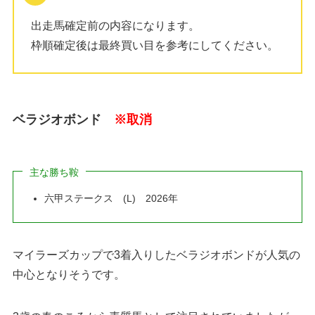
出走馬確定前の内容になります。
枠順確定後は最終買い目を参考にしてください。
ベラジオボンド
※取消
主な勝ち鞍
六甲ステークス (L) 2026年
マイラーズカップで3着入りしたベラジオボンドが人気の
中心となりそうです。