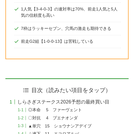
1人気【3-4-0-3】の連対率は70%、前走1人気と5人
気の信頼度も高い
7枠はラッキーセブン、穴馬の激走も期待できる
前走G2組【1-0-0-13】は苦戦している
目次（読みたい項目をタップ）
しらさぎステークス2026予想の最終買い目
◎本命 5 ファーヴェント
〇対抗 4 ブエナオンダ
▲単穴 15 ショウナンアデイブ
△連下 11 エコロアルバ