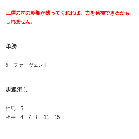
土曜の雨の影響が残ってくれれば、力を発揮できるかも
しれません。
単勝
5 ファーヴェント
馬連流し
軸馬：5
相手：4、7、8、11、15