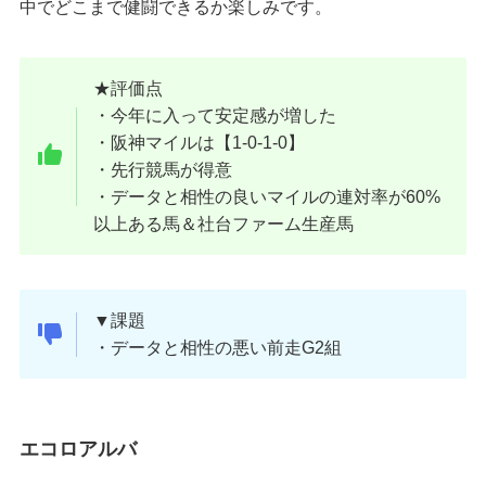
中でどこまで健闘できるか楽しみです。
★評価点
・今年に入って安定感が増した
・阪神マイルは【1-0-1-0】
・先行競馬が得意
・データと相性の良いマイルの連対率が60%
以上ある馬＆社台ファーム生産馬
▼課題
・データと相性の悪い前走G2組
エコロアルバ