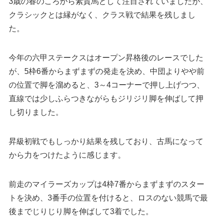
3歳の春のころから素質馬として注目されていましたが、
クラシックとは縁がなく、クラス戦で結果を残しまし
た。
今年の六甲ステークスはオープン昇格後のレースでした
が、5枠6番からまずまずの発走を決め、中団よりやや前
の位置で脚を溜めると、3～4コーナーで押し上げつつ、
直線では少しふらつきながらもジリジリ脚を伸ばして押
し切りました。
昇級初戦でもしっかり結果を残しており、古馬になって
から力をつけたように感じます。
前走のマイラーズカップは4枠7番からまずまずのスター
トを決め、3番手の位置を付けると、ロスのない競馬で最
後までじりじり脚を伸ばして3着でした。