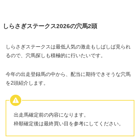
しらさぎステークス2026の穴馬2頭
しらさぎステークスは最低人気の激走もしばしば見られ
るので、穴馬探しも積極的に行いたいです。
今年の出走登録馬の中から、配当に期待できそうな穴馬
を2頭紹介します。
出走馬確定前の内容になります。
枠順確定後は最終買い目を参考にしてください。