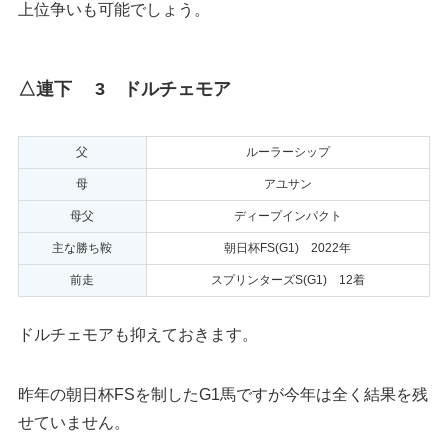
上位争いも可能でしょう。
△連下 3 ドルチェモア
父
ルーラーシップ
母
アユサン
母父
ディープインパクト
主な勝ち鞍
朝日杯FS(G1) 2022年
前走
スプリンターズS(G1) 12着
ドルチェモアも抑えておきます。
昨年の朝日杯FSを制したG1馬ですが今年は全く結果を残
せていません。