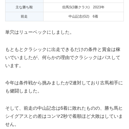
主な勝ち鞍
但馬S(3勝クラス) 2023年
前走
中山記念(G2) 6着
単穴はリューベックにしました。
もともとクラシックに出走できるだけの条件と賞金は稼
いでいましたが、何らかの理由でクラシックはパスして
います。
今年は条件戦から挑みましたが2連対しており古馬相手に
も健闘しました。
そして、前走の中山記念は6着に敗れたものの、勝ち馬ヒ
シイグアスとの差はコンマ2秒で着順ほど大敗はしていま
せん。