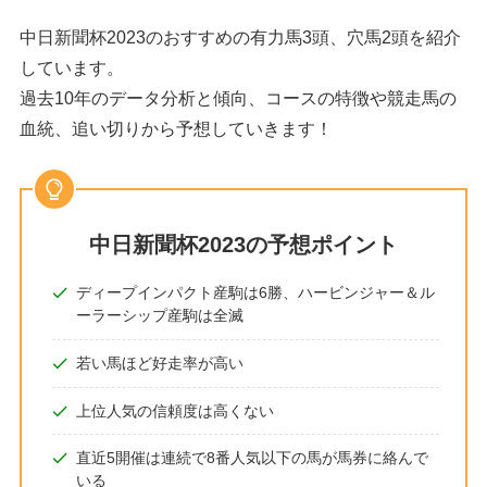
中日新聞杯2023のおすすめの有力馬3頭、穴馬2頭を紹介
しています。
過去10年のデータ分析と傾向、コースの特徴や競走馬の
血統、追い切りから予想していきます！
中日新聞杯2023の予想ポイント
ディープインパクト産駒は6勝、ハービンジャー＆ル
ーラーシップ産駒は全滅
若い馬ほど好走率が高い
上位人気の信頼度は高くない
直近5開催は連続で8番人気以下の馬が馬券に絡んで
いる