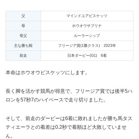
父
マインドユアビスケッツ
母
ホウオウサブリナ
母父
ルーラーシップ
主な勝ち鞍
フリージア賞(1勝クラス) 2023年
前走
日本ダービー(G1) 6着
本命はホウオウビスケッツにします。
長く脚を活かす競馬が得意で、フリージア賞では後半5ハ
ロンを57秒7のハイペースで走り切りました。
そして、前走のダービーは6着に敗れましたが勝ち馬タス
ティエーラとの着差は0.2秒で着順ほど大敗していませ
ん。