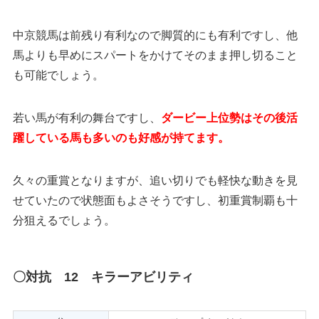
中京競馬は前残り有利なので脚質的にも有利ですし、他
馬よりも早めにスパートをかけてそのまま押し切ること
も可能でしょう。
若い馬が有利の舞台ですし、
ダービー上位勢はその後活
躍している馬も多いのも好感が持てます。
久々の重賞となりますが、追い切りでも軽快な動きを見
せていたので状態面もよさそうですし、初重賞制覇も十
分狙えるでしょう。
〇対抗 12 キラーアビリティ