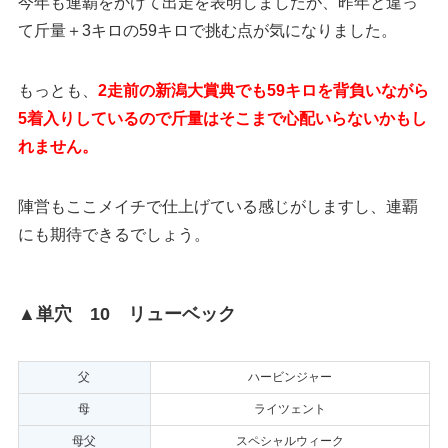
今年も連覇をかけて出走を表明しましたが、昨年と違っ
て斤量＋3キロの59キロで挑む点が気になりました。
もっとも、
2走前の新潟大賞典でも59キロを背負いながら
5着入りしているので斤量はそこまで心配いらないかもし
れません。
陣営もここメイチで仕上げている感じがしますし、連覇
にも期待できるでしょう。
▲単穴 10 リューベック
父
ハービンジャー
母
ライツェント
母父
スペシャルウィーク