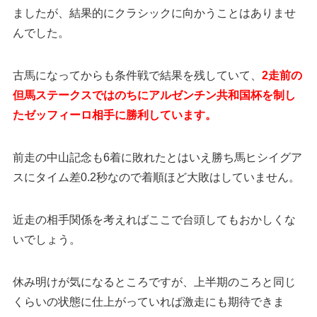
ましたが、結果的にクラシックに向かうことはありませ
んでした。
古馬になってからも条件戦で結果を残していて、
2走前の
但馬ステークスではのちにアルゼンチン共和国杯を制し
たゼッフィーロ相手に勝利しています。
前走の中山記念も6着に敗れたとはいえ勝ち馬ヒシイグア
スにタイム差0.2秒なので着順ほど大敗はしていません。
近走の相手関係を考えればここで台頭してもおかしくな
いでしょう。
休み明けが気になるところですが、上半期のころと同じ
くらいの状態に仕上がっていれば激走にも期待できま