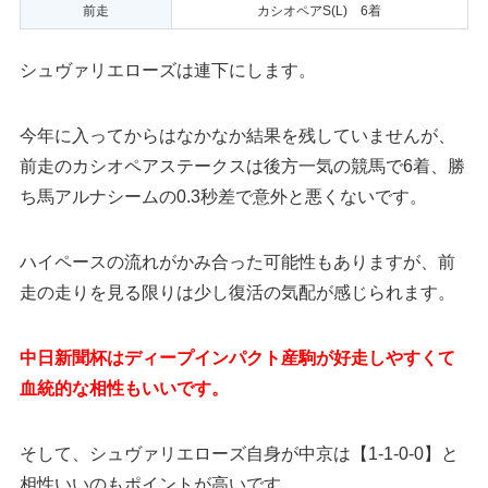
前走
カシオペアS(L) 6着
シュヴァリエローズは連下にします。
今年に入ってからはなかなか結果を残していませんが、
前走のカシオペアステークスは後方一気の競馬で6着、勝
ち馬アルナシームの0.3秒差で意外と悪くないです。
ハイペースの流れがかみ合った可能性もありますが、前
走の走りを見る限りは少し復活の気配が感じられます。
中日新聞杯はディープインパクト産駒が好走しやすくて
血統的な相性もいいです。
そして、シュヴァリエローズ自身が中京は【1-1-0-0】と
相性いいのもポイントが高いです。