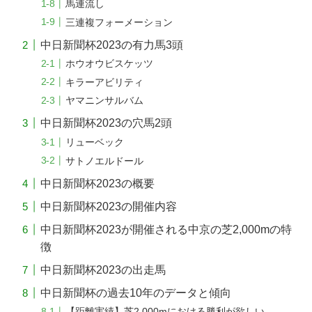
馬連流し
三連複フォーメーション
中日新聞杯2023の有力馬3頭
ホウオウビスケッツ
キラーアビリティ
ヤマニンサルバム
中日新聞杯2023の穴馬2頭
リューベック
サトノエルドール
中日新聞杯2023の概要
中日新聞杯2023の開催内容
中日新聞杯2023が開催される中京の芝2,000mの特
徴
中日新聞杯2023の出走馬
中日新聞杯の過去10年のデータと傾向
【距離実績】芝2,000mにおける勝利が欲しい