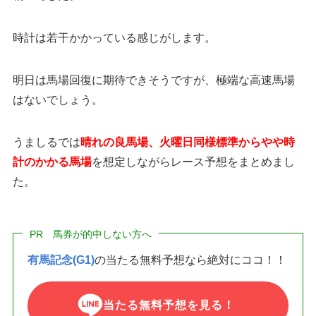
時計は若干かかっている感じがします。
明日は馬場回復に期待できそうですが、極端な高速馬場
はないでしょう。
うましるでは
晴れの良馬場、火曜日同様標準からやや時
計のかかる馬場
を想定しながらレース予想をまとめまし
た。
PR 馬券が的中しない方へ
有馬記念(G1)
の当たる無料予想なら絶対にココ！！
当たる無料予想を見る！