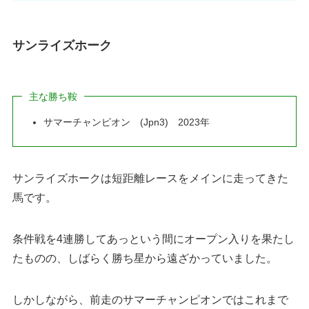
サンライズホーク
主な勝ち鞍
サマーチャンピオン (Jpn3) 2023年
サンライズホークは短距離レースをメインに走ってきた
馬です。
条件戦を4連勝してあっという間にオープン入りを果たし
たものの、しばらく勝ち星から遠ざかっていました。
しかしながら、前走のサマーチャンピオンではこれまで