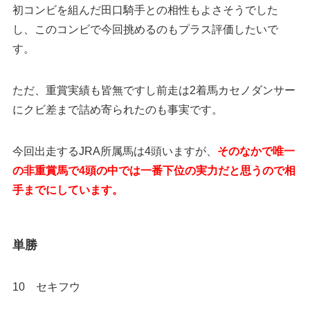
初コンビを組んだ田口騎手との相性もよさそうでした
し、このコンビで今回挑めるのもプラス評価したいで
す。
ただ、重賞実績も皆無ですし前走は2着馬カセノダンサー
にクビ差まで詰め寄られたのも事実です。
今回出走するJRA所属馬は4頭いますが、
そのなかで唯一
の非重賞馬で4頭の中では一番下位の実力だと思うので相
手までにしています。
単勝
10 セキフウ