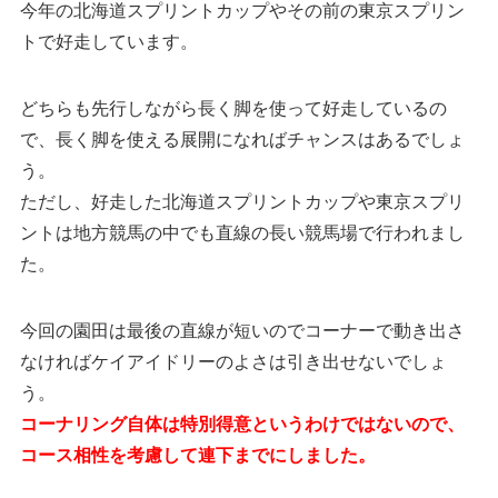
今年の北海道スプリントカップやその前の東京スプリン
トで好走しています。
どちらも先行しながら長く脚を使って好走しているの
で、長く脚を使える展開になればチャンスはあるでしょ
う。
ただし、好走した北海道スプリントカップや東京スプリ
ントは地方競馬の中でも直線の長い競馬場で行われまし
た。
今回の園田は最後の直線が短いのでコーナーで動き出さ
なければケイアイドリーのよさは引き出せないでしょ
う。
コーナリング自体は特別得意というわけではないので、
コース相性を考慮して連下までにしました。