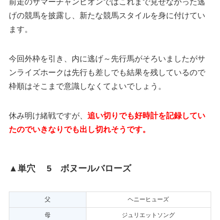
前走のサマーチャンピオンではこれまで見せなかった逃
げの競馬を披露し、新たな競馬スタイルを身に付けてい
ます。
今回外枠を引き、内に逃げ～先行馬がそろいましたがサ
ンライズホークは先行も差しでも結果を残しているので
枠順はそこまで意識しなくてよいでしょう。
休み明け緒戦ですが、
追い切りでも好時計を記録してい
たのでいきなりでも出し切れそうです。
▲単穴 5 ボヌールバローズ
父
ヘニーヒューズ
母
ジュリエットソング