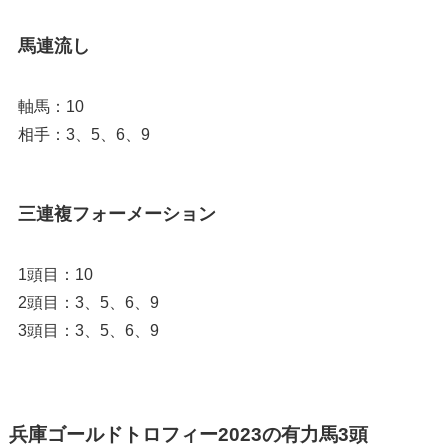
馬連流し
軸馬：10
相手：3、5、6、9
三連複フォーメーション
1頭目：10
2頭目：3、5、6、9
3頭目：3、5、6、9
兵庫ゴールドトロフィー2023の有力馬3頭