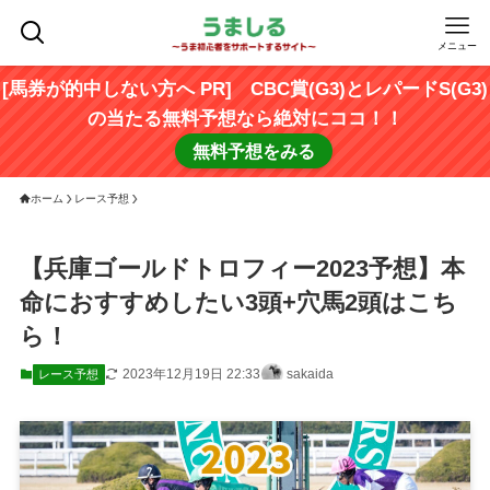
メニュー
[馬券が的中しない方へ PR] CBC賞(G3)とレパードS(G3)
の当たる無料予想なら絶対にココ！！
無料予想をみる
ホーム
レース予想
【兵庫ゴールドトロフィー2023予想】本
命におすすめしたい3頭+穴馬2頭はこち
ら！
2023年12月19日 22:33
sakaida
レース予想