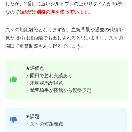
したが、2番目に速いシルトプレの上がりタイムが36秒1
なので
1頭だけ別格の脚を使っています。
久々の短距離戦となりますが、血統背景や過去の戦績を
見た限りは短距離でも出し切れると思いますし、久々の
園田で重賞制覇もあり得るでしょう。
★評価点
・園田で勝利実績あり
・末脚競馬が得意
・武豊騎手が怪我から復帰予定
▼課題
・久々の短距離戦