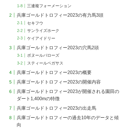
三連複フォーメーション
兵庫ゴールドトロフィー2023の有力馬3頭
セキフウ
サンライズホーク
ケイアイドリー
兵庫ゴールドトロフィー2023の穴馬2頭
ボヌールバローズ
スティールペガサス
兵庫ゴールドトロフィー2023の概要
兵庫ゴールドトロフィー2023の開催内容
兵庫ゴールドトロフィー2023が開催される園田の
ダート1,400mの特徴
兵庫ゴールドトロフィー2023の出走馬
兵庫ゴールドトロフィーの過去10年のデータと傾
向