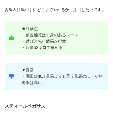
古馬＆牡馬相手にどこまでやれるか、注目したいです。
★評価点
・前走楠賞は中身のあるレース
・逃げと先行競馬が得意
・斤量52キロで挑める
▼課題
・園田は低斤量馬よりも重斤量馬のほうが好
走率は高い
スティールペガサス