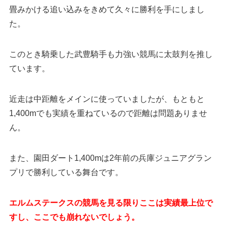
畳みかける追い込みをきめて久々に勝利を手にしまし
た。
このとき騎乗した武豊騎手も力強い競馬に太鼓判を推し
ています。
近走は中距離をメインに使っていましたが、もともと
1,400mでも実績を重ねているので距離は問題ありませ
ん。
また、園田ダート1,400mは2年前の兵庫ジュニアグラン
プリで勝利している舞台です。
エルムステークスの競馬を見る限りここは実績最上位で
すし、ここでも崩れないでしょう。