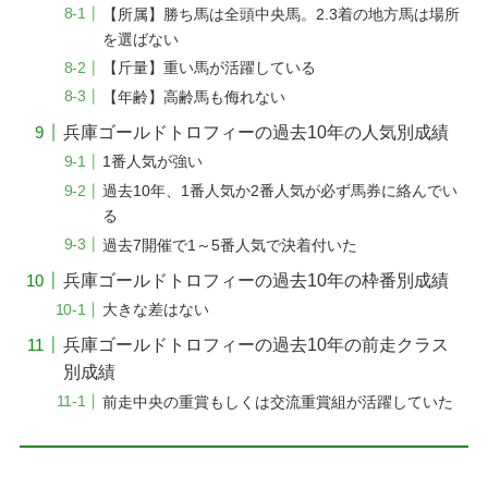
【所属】勝ち馬は全頭中央馬。2.3着の地方馬は場所
を選ばない
【斤量】重い馬が活躍している
【年齢】高齢馬も侮れない
兵庫ゴールドトロフィーの過去10年の人気別成績
1番人気が強い
過去10年、1番人気か2番人気が必ず馬券に絡んでい
る
過去7開催で1～5番人気で決着付いた
兵庫ゴールドトロフィーの過去10年の枠番別成績
大きな差はない
兵庫ゴールドトロフィーの過去10年の前走クラス
別成績
前走中央の重賞もしくは交流重賞組が活躍していた