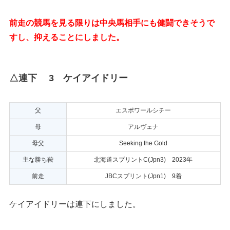
前走の競馬を見る限りは中央馬相手にも健闘できそうで
すし、抑えることにしました。
△連下 3 ケイアイドリー
父
エスポワールシチー
母
アルヴェナ
母父
Seeking the Gold
主な勝ち鞍
北海道スプリントC(Jpn3) 2023年
前走
JBCスプリント(Jpn1) 9着
ケイアイドリーは連下にしました。