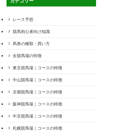
カテゴリー
レース予想
競馬初心者向け知識
馬券の種類・買い方
全競馬場の特徴
東京競馬場｜コースの特徴
中山競馬場｜コースの特徴
京都競馬場｜コースの特徴
阪神競馬場｜コースの特徴
中京競馬場｜コースの特徴
札幌競馬場｜コースの特徴