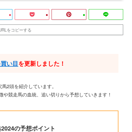
URLをコピーする
終買い目
を更新しました！
、穴馬2頭を紹介しています。
特徴や競走馬の血統、追い切りから予想していきます！
2024の予想ポイント