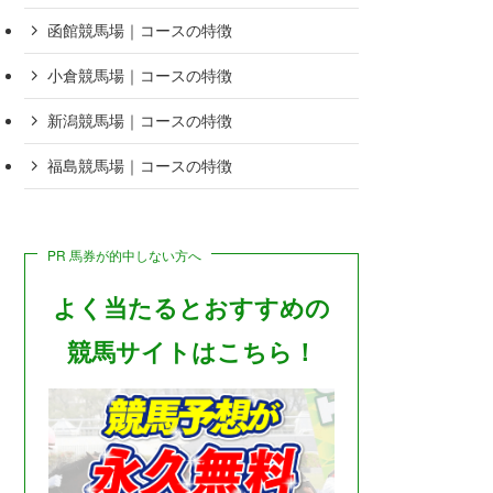
函館競馬場｜コースの特徴
小倉競馬場｜コースの特徴
新潟競馬場｜コースの特徴
福島競馬場｜コースの特徴
PR 馬券が的中しない方へ
よく当たるとおすすめの
競馬サイトはこちら！