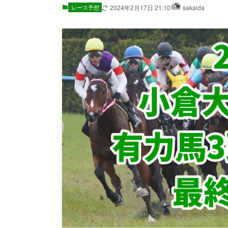
レース予想
2024年2月17日 21:10
sakaida