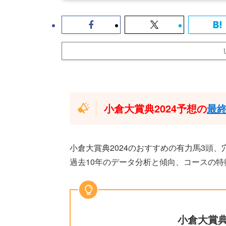
小倉大賞典2024予想の
最
小倉大賞典2024のおすすめの有力馬3頭
過去10年のデータ分析と傾向、コースの
小倉大賞典