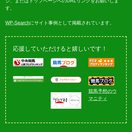
ジ、またはトップページへのURLリンクをお願いしま
す。
WP-Search
にサイト事例として掲載されています。
応援していただけると嬉しいです！
競馬予想のウ
マニティ