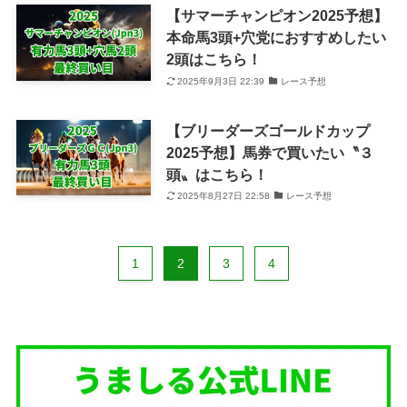
【サマーチャンピオン2025予想】
本命馬3頭+穴党におすすめしたい
2頭はこちら！
2025年9月3日 22:39
レース予想
【ブリーダーズゴールドカップ
2025予想】馬券で買いたい〝３
頭〟はこちら！
2025年8月27日 22:58
レース予想
1
2
3
4