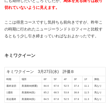
にも期待したいところでしたが、
馬体を見る限りは絞り
切れていないように見えます。
ここは得意コースですし気持ちも前向きですが、昨年こ
の時期に行われたニュージーランドトロフィーと比較す
るともう少し引き締まっていればなおよかったです。
キミワクイーン
キミワクイーン 3月27日(水) 評価Ｂ
時期
場所
6F
5F
4F
3F
1F
脚色
最終追切
美浦南W(稍重)
84.6
67.6
52.5
37.4
11.1
馬なり
1週前
美浦南W(良)
85.2
68.5
53.8
38.8
11.5
馬なり
前走最終
美浦南W(良)
84.5
67.8
52.5
37.9
11.3
馬なり