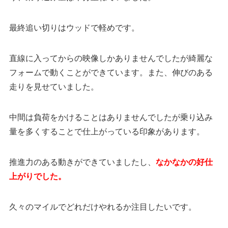
最終追い切りはウッドで軽めです。
直線に入ってからの映像しかありませんでしたが綺麗な
フォームで動くことができています。また、伸びのある
走りを見せていました。
中間は負荷をかけることはありませんでしたが乗り込み
量を多くすることで仕上がっている印象があります。
推進力のある動きができていましたし、
なかなかの好仕
上がりでした。
久々のマイルでどれだけやれるか注目したいです。