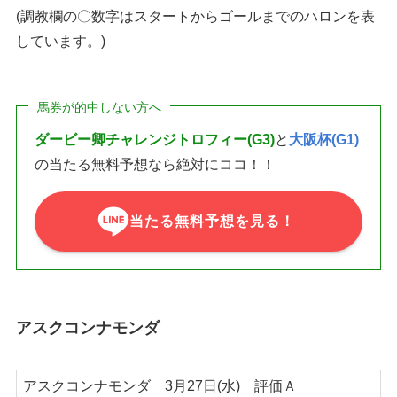
(調教欄の〇数字はスタートからゴールまでのハロンを表
しています。)
馬券が的中しない方へ
ダービー卿チャレンジトロフィー(G3)
と
大阪杯(G1)
の当たる無料予想なら絶対にココ！！
当たる無料予想を見る！
アスクコンナモンダ
アスクコンナモンダ 3月27日(水) 評価Ａ