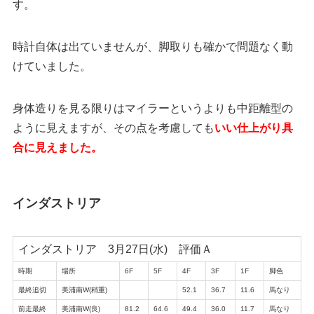
す。
時計自体は出ていませんが、脚取りも確かで問題なく動
けていました。
身体造りを見る限りはマイラーというよりも中距離型の
ように見えますが、その点を考慮しても
いい仕上がり具
合に見えました。
インダストリア
インダストリア 3月27日(水) 評価Ａ
時期
場所
6F
5F
4F
3F
1F
脚色
最終追切
美浦南W(稍重)
52.1
36.7
11.6
馬なり
前走最終
美浦南W(良)
81.2
64.6
49.4
36.0
11.7
馬なり