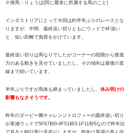
※僚馬：りょうば(同じ厩舎に所属する馬のこと)
インダストリアにとって今回は約半年ぶりのレースとな
りますが、中間、最終追い切りともにウッドで4F追い
と、短い距離で負荷をかけています。
最終追い切りは馬なりでしたがコーナーの段階から推進
力のある動きを見せていましたし、その傾向は最後の直
線まで続いています。
半年ぶりですが馬体も締まっていましたし、
休み明けの
影響もなさそうです。
昨年のダービー卿チャレンジトロフィーの最終追い切り
が美浦ウッドで5F67秒0-4F51秒3-1F11秒5なので昨年比
で見ると時計面は見劣りしますが、昨年は馬場の真ん中