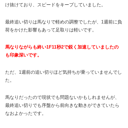
け抜けており、スピードをキープしていました。
最終追い切りは馬なりで軽めの調整でしたが、1週前に負
荷をかけた影響もあって足取りは軽いです。
馬なりながらも終い1F11秒2で鋭く加速していましたの
も印象深いです。
ただ、1週前の追い切りほど気持ちが乗っていませんでし
た。
馬なりだったので現状でも問題ないかもしれませんが、
最終追い切りでも序盤から前向きな動きができていたら
なおよかったです。