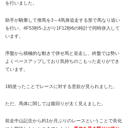
を行いました。
助手が騎乗して僚馬を3～4馬身追走する形で馬なり追い
を行い、4F53秒5-上がり1F12秒6の時計で同時併入して
います。
序盤から積極的な動きで併せ馬と並走し、終盤では勢い
よくペースアップしており気持ちのこもった走りができ
ています。
1戦使ったことでレースに対する意欲が見られました。
ただ、馬体に関しては腹回りが太く見えました。
前走中山記念から約1か月ぶりのレースということで良化