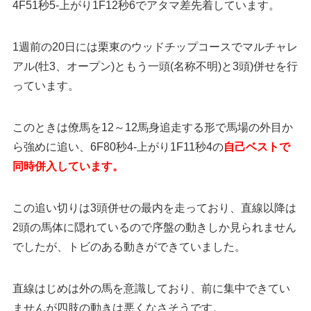
4F51秒5-上がり1F12秒6でアタマ差先着しています。
1週前の20日には栗東のウッドチップコースでマルチャレ
アル(牡3、オープン)ともう一頭(名称不明)と3頭)併せを行
っています。
このときは僚馬を12～12馬身追走する形で馬場の外目か
ら強めに追い、6F80秒4-上がり1F11秒4の
自己ベストで
同時併入しています。
この追い切りは3頭併せの最内を走っており、直線以降は
2頭の馬体に隠れているので序盤の動きしか見られません
でしたが、トビのある動きができていました。
直線はじめは外の馬を意識しており、前に集中できてい
ませんが四肢の動きは悪くなさそうです。