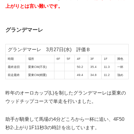
上がりとは言い難いです。
グランデマーレ
グランデマーレ 3月27日(水) 評価Ｂ
時期
場所
6F
5F
4F
3F
1F
脚色
最終追切
栗東CW(不良)
50.2
35.4
11.3
一杯
前走最終
栗東CW(稍重)
49.4
34.8
11.2
強め
昨年のオーロカップ(L)を制したグランデマーレは栗東の
ウッドチップコースで単走を行いました。
助手が騎乗して馬場の4分どころから一杯に追い、4F50
秒2-上がり1F11秒3の時計を出しています。