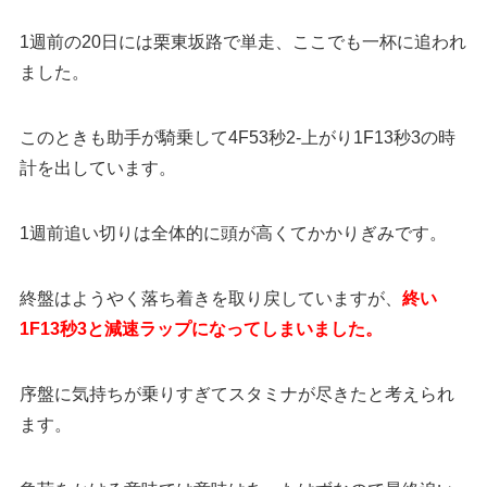
1週前の20日には栗東坂路で単走、ここでも一杯に追われ
ました。
このときも助手が騎乗して4F53秒2-上がり1F13秒3の時
計を出しています。
1週前追い切りは全体的に頭が高くてかかりぎみです。
終盤はようやく落ち着きを取り戻していますが、
終い
1F13秒3と減速ラップになってしまいました。
序盤に気持ちが乗りすぎてスタミナが尽きたと考えられ
ます。