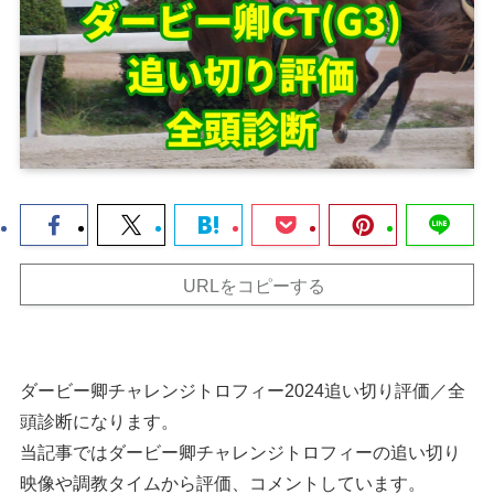
URLをコピーする
ダービー卿チャレンジトロフィー2024追い切り評価／全
頭診断になります。
当記事ではダービー卿チャレンジトロフィーの追い切り
映像や調教タイムから評価、コメントしています。