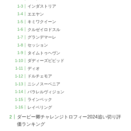
インダストリア
エエヤン
キミワクイーン
クルゼイロドスル
グランデマーレ
セッション
タイムトゥヘヴン
ダディーズビビッド
ディオ
ドルチェモア
ニシノスーベニア
パラレルヴィジョン
ラインベック
レイベリング
ダービー卿チャレンジトロフィー2024追い切り評
価ランキング