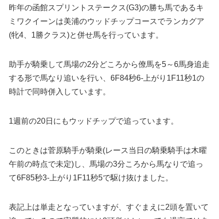
昨年の函館スプリントステークス(G3)の勝ち馬であるキ
ミワクイーンは美浦のウッドチップコースでランカグア
(牝4、1勝クラス)と併せ馬を行っています。
助手が騎乗して馬場の2分どころから僚馬を5～6馬身追走
する形で馬なり追いを行い、6F84秒6-上がり1F11秒1の
時計で同時併入しています。
1週前の20日にもウッドチップで追っています。
このときは菅原騎手が騎乗(レース当日の騎乗騎手は木曜
午前の時点で未定)し、馬場の3分ころから馬なりで追っ
て6F85秒3-上がり1F11秒5で駆け抜けました。
表記上は単走となっていますが、すぐまえに2頭を置いて