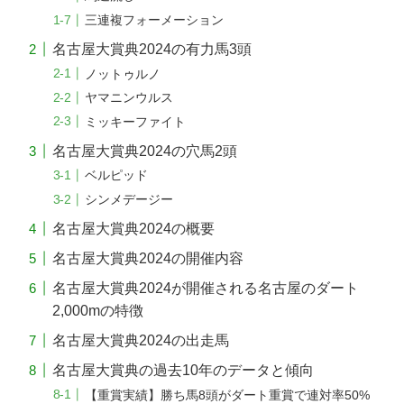
三連複フォーメーション
名古屋大賞典2024の有力馬3頭
ノットゥルノ
ヤマニンウルス
ミッキーファイト
名古屋大賞典2024の穴馬2頭
ベルピッド
シンメデージー
名古屋大賞典2024の概要
名古屋大賞典2024の開催内容
名古屋大賞典2024が開催される名古屋のダート
2,000mの特徴
名古屋大賞典2024の出走馬
名古屋大賞典の過去10年のデータと傾向
【重賞実績】勝ち馬8頭がダート重賞で連対率50%