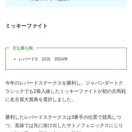
ミッキーファイト
主な勝ち鞍
レパードS (G3) 2024年
今年のレパードステークスを勝利し、ジャパンダートク
ラシックでも2着入線したミッキーファイトが初の古馬戦
に名古屋大賞典を選択しました。
勝利したレパードステークスは3番手の位置で競馬しつ
つ、直線では先に抜け出したサトノフェニックスにじり