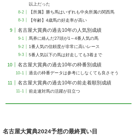
以上だった
【所属】勝ち馬はいずれも中央所属の関西馬
【年齢】4歳馬の好走率が高い
名古屋大賞典の過去10年の人気別成績
馬券に絡んだ27頭が1～4番人気の馬
1番人気の信頼度が非常に高いレース
5番人気以下の馬は好走しても3着まで
名古屋大賞典の過去10年の枠番別成績
過去の枠番データは参考にしなくても良さそう
名古屋大賞典の過去10年の前走着順別成績
前走連対馬の活躍が目立つ
名古屋大賞典2024予想の最終買い目