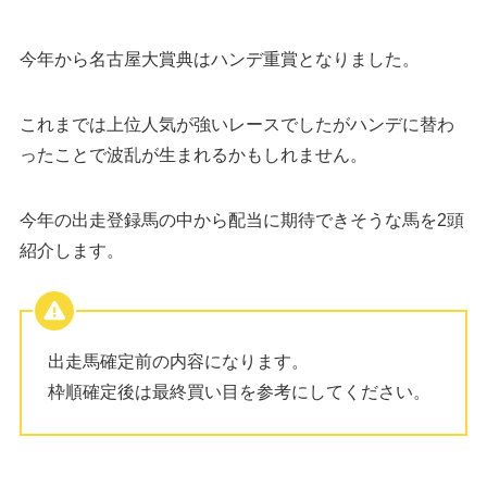
今年から名古屋大賞典はハンデ重賞となりました。
これまでは上位人気が強いレースでしたがハンデに替わ
ったことで波乱が生まれるかもしれません。
今年の出走登録馬の中から配当に期待できそうな馬を2頭
紹介します。
出走馬確定前の内容になります。
枠順確定後は最終買い目を参考にしてください。