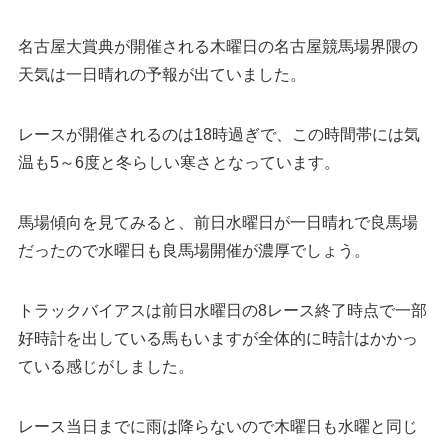
名古屋大賞典が開催される木曜日の名古屋競馬場界隈の
天気は一日晴れの予報が出ていました。
レースが開催されるのは18時過ぎで、この時間帯には気
温も5～6度と冬らしい寒さとなっています。
馬場傾向を見てみると、前日水曜日が一日晴れで良馬場
だったので水曜日も良馬場開催が濃厚でしょう。
トラックバイアスは前日水曜日の8レース終了時点で一部
好時計を出している馬もいますが全体的に時計はかかっ
ている感じがしました。
レース当日までに雨は降らないので木曜日も水曜と同じ