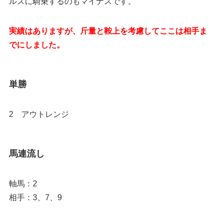
ルスに騎乗するのもマイナスです。
実績はありますが、斤量と鞍上を考慮してここは相手ま
でにしました。
単勝
2 アウトレンジ
馬連流し
軸馬：2
相手：3、7、9