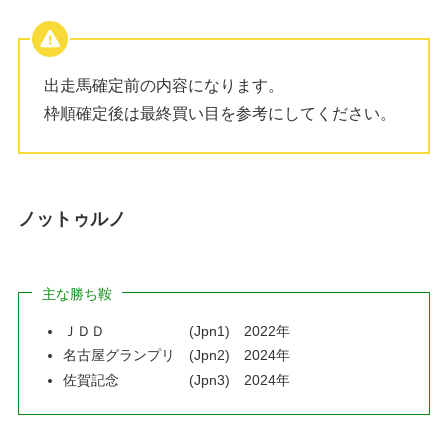
出走馬確定前の内容になります。
枠順確定後は最終買い目を参考にしてください。
ノットゥルノ
主な勝ち鞍
ＪＤＤ (Jpn1) 2022年
名古屋グランプリ (Jpn2) 2024年
佐賀記念 (Jpn3) 2024年