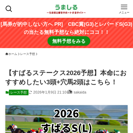
メニュー
[馬券が的中しない方へ PR] CBC賞(G3)とレパードS(G3)
の当たる無料予想なら絶対にココ！！
無料予想をみる
ホーム
レース予想
【すばるステークス2026予想】本命にお
すすめしたい3頭+穴馬2頭はこちら！
2026年1月9日 21:10
sakaida
レース予想