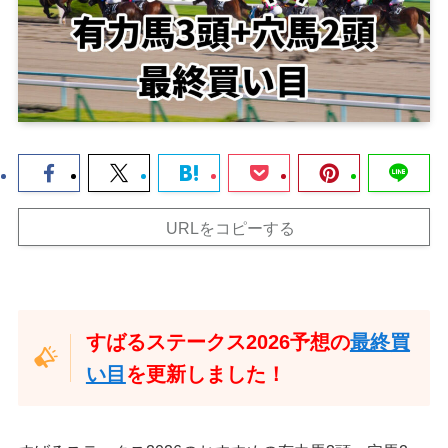
URLをコピーする
すばるステークス2026予想の
最終買
い目
を更新しました！