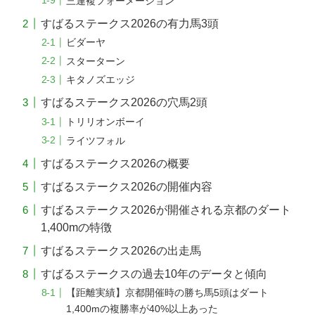
三連複フォーメーション
すばるステークス2026の有力馬3頭
ビダーヤ
スターターン
キタノズエッジ
すばるステークス2026の穴馬2頭
トリリオンボーイ
ライツフォル
すばるステークス2026の概要
すばるステークス2026の開催内容
すばるステークス2026が開催される京都のダート
1,400mの特徴
すばるステークス2026の出走馬
すばるステークスの過去10年のデータと傾向
【距離実績】京都開催時の勝ち馬5頭はダート
1,400mの複勝率が40%以上あった