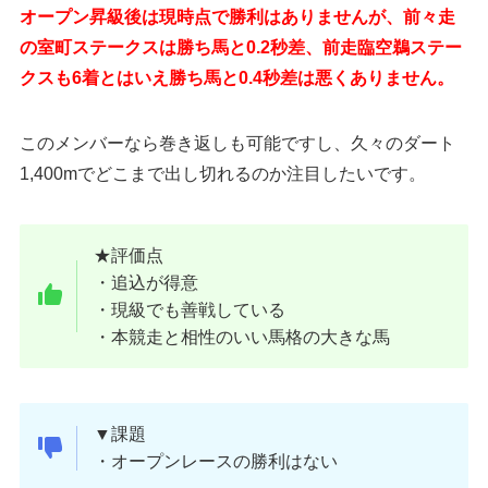
オープン昇級後は現時点で勝利はありませんが、前々走
の室町ステークスは勝ち馬と0.2秒差、前走臨空鵜ステー
クスも6着とはいえ勝ち馬と0.4秒差は悪くありません。
このメンバーなら巻き返しも可能ですし、久々のダート
1,400mでどこまで出し切れるのか注目したいです。
★評価点
・追込が得意
・現級でも善戦している
・本競走と相性のいい馬格の大きな馬
▼課題
・オープンレースの勝利はない