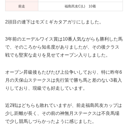
前走
福島民友C(L) 10着
2頭目の連下はモズミギカタアガリにしました。
3年前のエーデルワイス賞は10番人気ながらも勝利した馬
で、そのころから知名度がありましたが、その後クラス
戦でも堅実な走りを見せてオープン入りしました。
オープン昇級後もたびたび上位争いしており、特に昨年6
月の天保山ステークスは先行策で勝ち馬と差のない3着入
りしており、現級でも好走しています。
近2戦はどちらも敗れていますが、前走福島民友カップは
少し距離が長く、その前の神無月ステークスは不良馬場
で少し競馬しづらかったように感じました。