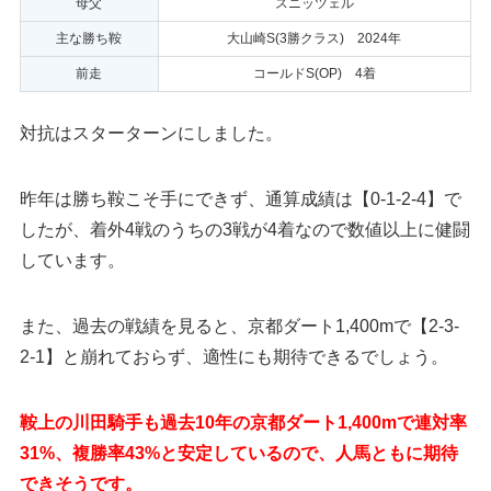
母父
スニッツェル
主な勝ち鞍
大山崎S(3勝クラス) 2024年
前走
コールドS(OP) 4着
対抗はスターターンにしました。
昨年は勝ち鞍こそ手にできず、通算成績は【0-1-2-4】で
したが、着外4戦のうちの3戦が4着なので数値以上に健闘
しています。
また、過去の戦績を見ると、京都ダート1,400mで【2-3-
2-1】と崩れておらず、適性にも期待できるでしょう。
鞍上の川田騎手も過去10年の京都ダート1,400mで連対率
31%、複勝率43%と安定しているので、人馬ともに期待
できそうです。