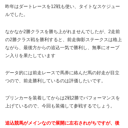
昨年はダートレースを12戦も使い、タイトなスケジュー
ルでした。
なかなか2勝クラスを勝ち上がれませんでしたが、2走前
の2勝クラス戦を勝利すると、前走御影ステークスは格上
ながら、最後方からの追込一気で勝利し、無事にオープ
ン入りを果たしています
データ的には前走レースで馬券に絡んだ馬の好走が目立
つので、前走勝利しているのは評価したいです。
ブリンカーを装着してからは2戦2勝でパフォーマンスを
上げているので、今回も装備して参戦するでしょう。
追込競馬がメインなので展開に左右されがちですが、後