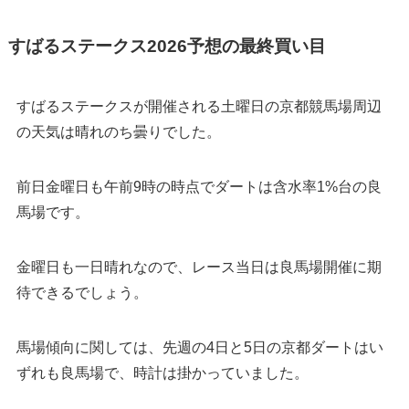
すばるステークス2026予想の最終買い目
すばるステークスが開催される土曜日の京都競馬場周辺
の天気は晴れのち曇りでした。
前日金曜日も午前9時の時点でダートは含水率1%台の良
馬場です。
金曜日も一日晴れなので、レース当日は良馬場開催に期
待できるでしょう。
馬場傾向に関しては、先週の4日と5日の京都ダートはい
ずれも良馬場で、時計は掛かっていました。