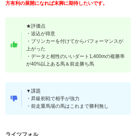
方有利の展開になれば末脚に期待したいです。
★評価点
・追込が得意
・ブリンカーを付けてからパフォーマンスが
上がった
・データと相性のいいダート1,400mの複勝率
が40%以上ある馬＆前走勝ち馬
▼課題
・昇級初戦で相手が強力
・前走重馬場の馬はこれまで勝利無し
ライツフォル