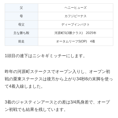
父
ヘニーヒューズ
母
カフジビーナス
母父
ディープインパクト
主な勝ち鞍
河原町S(3勝クラス) 2025年
前走
オータムリーフS(OP) 4着
1頭目の連下はニシキギミッチーにします。
昨年の河原町ステークスでオープン入りし、オープン初
戦の栗東ステークスは後方から上がり34秒8の末脚を使っ
て4着入線しました。
3着のジャスティンアースとの差は3/4馬身差で、オープ
ン初戦でも結果を残しています。