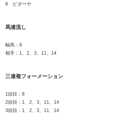
8 ビダーヤ
馬連流し
軸馬：8
相手：1、2、3、11、14
三連複フォーメーション
1頭目：8
2頭目：1、2、3、11、14
3頭目：1、2、3、11、14