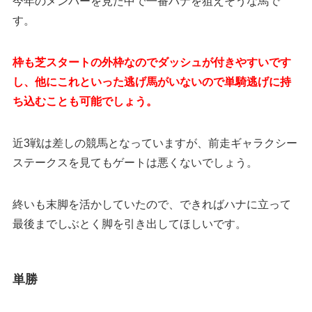
今年のメンバーを見た中で一番ハナを狙えそうな馬で
す。
枠も芝スタートの外枠なのでダッシュが付きやすいです
し、他にこれといった逃げ馬がいないので単騎逃げに持
ち込むことも可能でしょう。
近3戦は差しの競馬となっていますが、前走ギャラクシー
ステークスを見てもゲートは悪くないでしょう。
終いも末脚を活かしていたので、できればハナに立って
最後までしぶとく脚を引き出してほしいです。
単勝