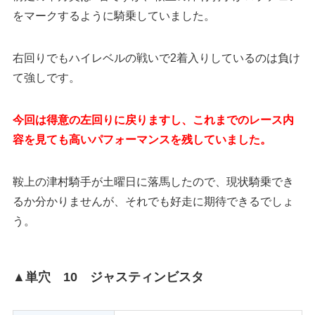
をマークするように騎乗していました。
右回りでもハイレベルの戦いで2着入りしているのは負け
て強しです。
今回は得意の左回りに戻りますし、これまでのレース内
容を見ても高いパフォーマンスを残していました。
鞍上の津村騎手が土曜日に落馬したので、現状騎乗でき
るか分かりませんが、それでも好走に期待できるでしょ
う。
▲単穴 10 ジャスティンビスタ