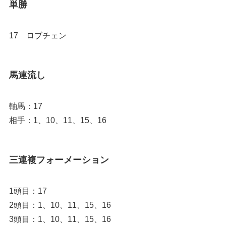
単勝
17 ロブチェン
馬連流し
軸馬：17
相手：1、10、11、15、16
三連複フォーメーション
1頭目：17
2頭目：1、10、11、15、16
3頭目：1、10、11、15、16