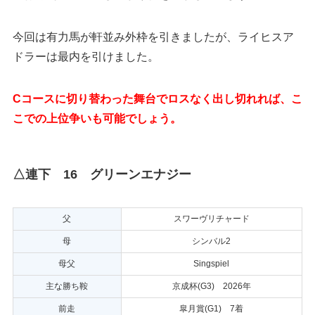
今回は有力馬が軒並み外枠を引きましたが、ライヒスア
ドラーは最内を引けました。
Cコースに切り替わった舞台でロスなく出し切れれば、こ
こでの上位争いも可能でしょう。
△連下 16 グリーンエナジー
父
スワーヴリチャード
母
シンバル2
母父
Singspiel
主な勝ち鞍
京成杯(G3) 2026年
前走
皐月賞(G1) 7着