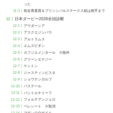
った
前走青葉賞＆プリンシパルステークス組は相手まで
日本ダービー2026全頭診断
アウダーシア
アスクエジンバラ
アルトラムス
エムズビギン
カフジエメンタール ※除外
グリーンエナジー
ケントン
ジャスティンビスタ
ショウナンガルフ
バステール
パントルナイーフ
フォルテアンジェロ
ベレシート ※取消
マテンロウゲイル