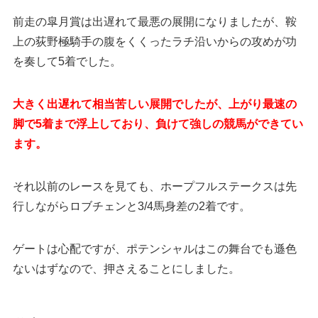
前走の皐月賞は出遅れて最悪の展開になりましたが、鞍
上の荻野極騎手の腹をくくったラチ沿いからの攻めが功
を奏して5着でした。
大きく出遅れて相当苦しい展開でしたが、上がり最速の
脚で5着まで浮上しており、負けて強しの競馬ができてい
ます。
それ以前のレースを見ても、ホープフルステークスは先
行しながらロブチェンと3/4馬身差の2着です。
ゲートは心配ですが、ポテンシャルはこの舞台でも遜色
ないはずなので、押さえることにしました。