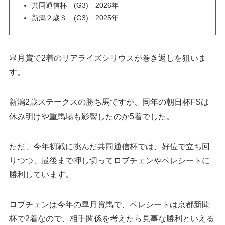
共同通信杯 (G3) 2026年
新潟２歳Ｓ (G3) 2025年
皐月賞で2着のリアライズシリウスが巻き返しを狙いま
す。
新潟2歳ステークスの勝ち馬ですが、同年の朝日杯FSは
休み明けや重馬場も影響したのか5着でした。
ただ、今年初戦に挑んだ共同通信杯では、好位で立ち回
りつつ、最後まで押し切ってロブチェンやベレシートに
勝利しています。
ロブチェンは今年の皐月賞馬で、ベレシートは京都新聞
杯で2着なので、相手関係を考えたら見事な勝利といえる