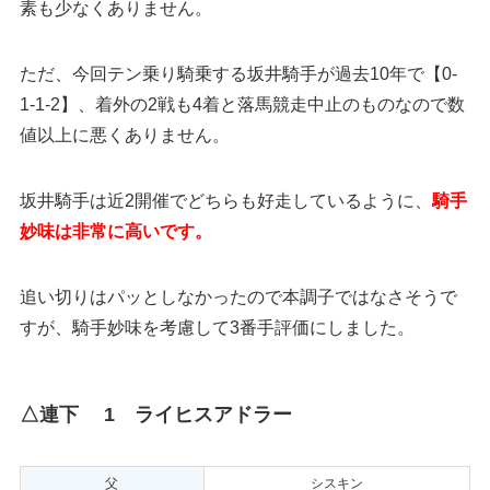
素も少なくありません。
ただ、今回テン乗り騎乗する坂井騎手が過去10年で【0-
1-1-2】、着外の2戦も4着と落馬競走中止のものなので数
値以上に悪くありません。
坂井騎手は近2開催でどちらも好走しているように、
騎手
妙味は非常に高いです。
追い切りはパッとしなかったので本調子ではなさそうで
すが、騎手妙味を考慮して3番手評価にしました。
△連下 1 ライヒスアドラー
父
シスキン