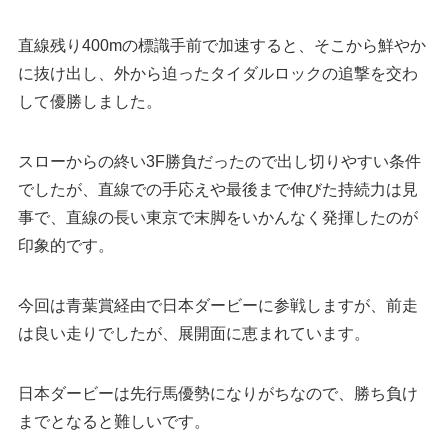
直線残り400mの標識手前で加速すると、そこから鮮やか
に抜け出し、外から迫ったタイダルロックの追撃を交わ
して優勝しました。
スローからの終い3F勝負だったので出し切りやすい条件
でしたが、直線での手応えや最後まで伸びた持続力は見
事で、直線の長い東京で末脚をいかんなく発揮したのが
印象的です。
今回は青葉賞経由で日本ダービーに参戦しますが、前走
は良い走りでしたが、展開面に恵まれています。
日本ダービーは先行馬優勢になりがちなので、勝ち負け
までとなると難しいです。