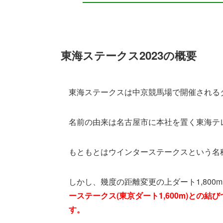
東海ステークス2023の概要
東海ステークスは中京競馬場で開催されるダー
名前の由来は名古屋市に本社を置く東海テ
もともとはウインターステークスという名
しかし、幾度の距離変更の上ダート1,800
ーステークス(東京ダート1,600m)との
す。