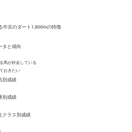
る中京のダート1,800mの特徴
ータと傾向
る馬が好走している
ておきたい
気別成績
番別成績
走クラス別成績
頭