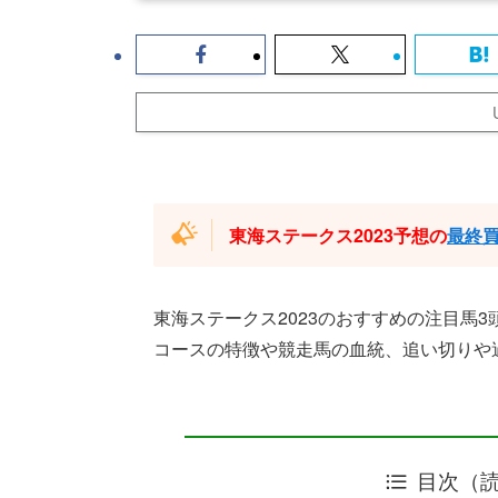
東海ステークス2023予想の
最終
東海ステークス2023のおすすめの注目馬
コースの特徴や競走馬の血統、追い切りや
目次（