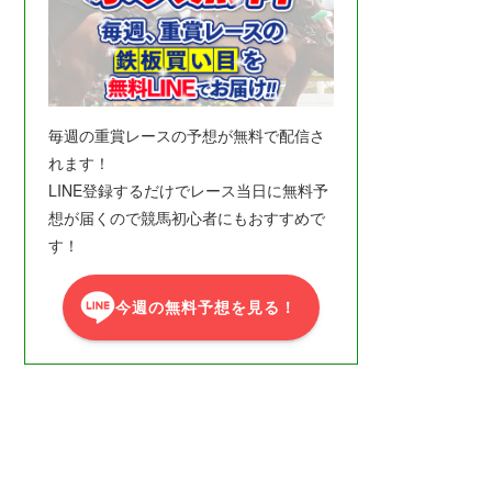
毎週の重賞レースの予想が無料で配信さ
れます！
LINE登録するだけでレース当日に無料予
想が届くので競馬初心者にもおすすめで
す！
今週の無料予想を見る！