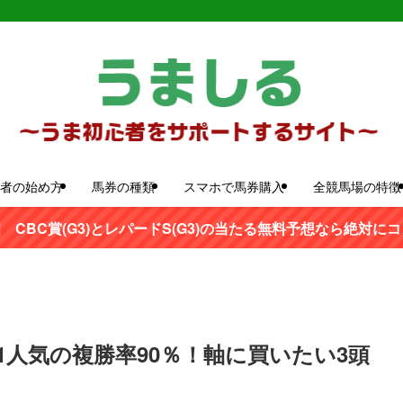
者の始め方
馬券の種類
スマホで馬券購入
全競馬場の特徴
] CBC賞(G3)とレパードS(G3)の当たる無料予想なら絶対に
1人気の複勝率90％！軸に買いたい3頭