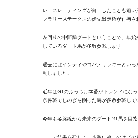
レースレーティングが向上したことも追い風
ブラリーステークスの優先出走権が付与さ
左回りの中距離ダートということで、年始
しているダート馬が多数参戦します。
過去にはインティやコパノリッキーといっ
制しました。
近年はG1のぶっつけ本番がトレンドにな
条件戦でしのぎを削った馬が多数参戦して
今年も各路線から未来のダートG1馬を目
ここで結果を残して、本番に挑むのはどの