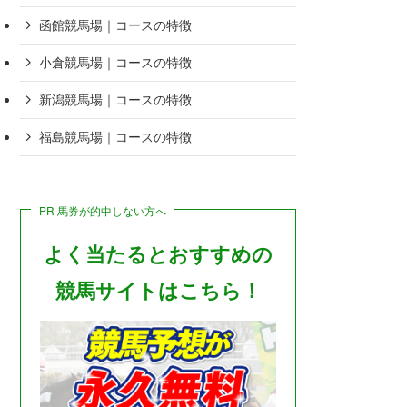
函館競馬場｜コースの特徴
小倉競馬場｜コースの特徴
新潟競馬場｜コースの特徴
福島競馬場｜コースの特徴
PR 馬券が的中しない方へ
よく当たるとおすすめの
競馬サイトはこちら！