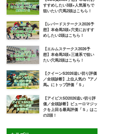
すすめしたい3頭+人気落ちで
狙いたい穴馬2頭はこちら！
【レパードステークス2026予
想】本命馬3頭+穴党におすす
めしたい2頭はこちら！
【エルムステークス2026予
想】本命馬3頭+三連系で狙い
たい穴馬2頭はこちら！
【クイーンS2026追い切り評価
／全頭診断】上位人気の〝アノ
馬〟にトップ評価「Ｓ」
【アイビスSD2026追い切り評
価／全頭診断】ピューロマジッ
クを上回る最高評価「Ｓ」はこ
の2頭！