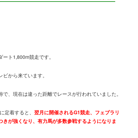
ト1,800m競走です。
レビから来ています。
称で、現在は違った距離でレースが行われていました。
mに定着すると、
翌月に開催されるG1競走、フェブラリ
結びつきが強くなり、有力馬が多数参戦するようになりま