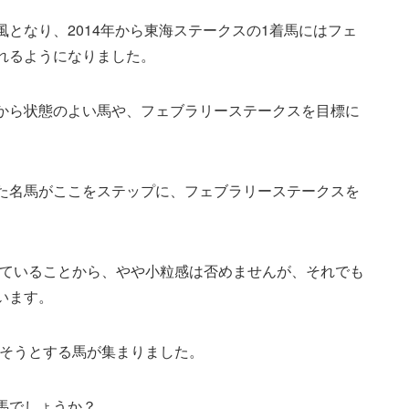
となり、2014年から東海ステークスの1着馬にはフェ
れるようになりました。
から状態のよい馬や、フェブラリーステークスを目標に
た名馬がここをステップに、フェブラリーステークスを
っていることから、やや小粒感は否めませんが、それでも
います。
指そうとする馬が集まりました。
馬でしょうか？