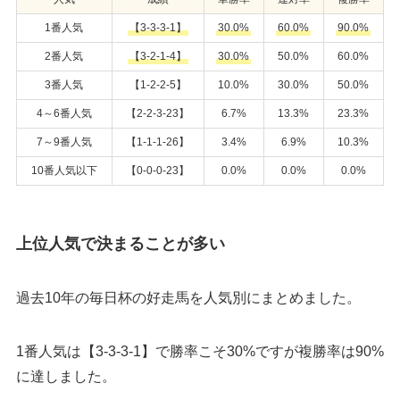
1番人気
【3-3-3-1】
30.0%
60.0%
90.0%
2番人気
【3-2-1-4】
30.0%
50.0%
60.0%
3番人気
【1-2-2-5】
10.0%
30.0%
50.0%
4～6番人気
【2-2-3-23】
6.7%
13.3%
23.3%
7～9番人気
【1-1-1-26】
3.4%
6.9%
10.3%
10番人気以下
【0-0-0-23】
0.0%
0.0%
0.0%
上位人気で決まることが多い
過去10年の毎日杯の好走馬を人気別にまとめました。
1番人気は【3-3-3-1】で勝率こそ30%ですが複勝率は90%
に達しました。