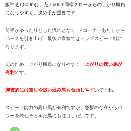
阪神芝1,800mは、芝1,600m同様スローからの上がり勝負
になりやすく、決め手が重要です。
前半がゆったりとした流れとなり、4コーナーあたりから
ペースを引き上げ、最後の直線ではトップスピード戦に
なります。
そのため、上がり勝負になりやすく、
上がりの速い馬が
有利
です。
脚質的には差しや追い込み馬も台頭しやすい
ですね。
スピード能力の高い馬が有利ですが、急坂の存在からパ
ワーを兼ねそろえた馬にも注目したいです。