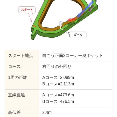
スタート地点
向こう正面2コーナー奥ポケット
コース
右回りの外回り
1周の距離
Aコース=2,089m
Bコース=2,113m
直線距離
Aコース=473.6m
Bコース=476.3m
高低差
2.4m