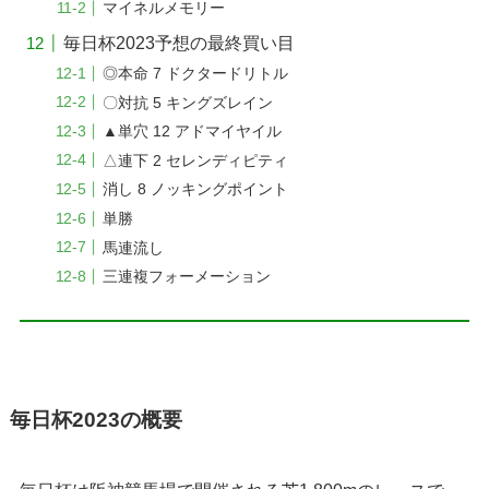
マイネルメモリー
毎日杯2023予想の最終買い目
◎本命 7 ドクタードリトル
〇対抗 5 キングズレイン
▲単穴 12 アドマイヤイル
△連下 2 セレンディピティ
消し 8 ノッキングポイント
単勝
馬連流し
三連複フォーメーション
毎日杯2023の概要