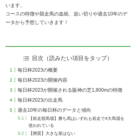
います。
コースの特徴や競走馬の血統、追い切りや過去10年のデ
ータから予想していきます！
目次（読みたい項目をタップ）
毎日杯2023の概要
毎日杯2023の開催内容
毎日杯2023が開催される阪神の芝1,800mの特徴
毎日杯2023の出走馬
過去10年の毎日杯のデータと傾向
【前走競馬場】勝ち馬はいずれも前走で4大馬場を
使われている
【脚質】大きな差はない