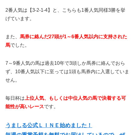
2番人気は【3-2-1-4】と、こちらも1番人気同様3勝を挙
げています。
また、
馬券に絡んだ27頭が1～6番人気以内に支持された
馬
でした。
7～9番人気の馬は過去10年で3頭しか馬券に絡んでおら
ず、10番人気以下に至っては1頭も馬券内に入選していま
せん。
毎日杯は
上位人気、もしくは中位人気の馬で決着する可
能性が高いレース
です。
うましる公式ＬＩＮＥ始めました！
毎週の重賞予想を無料でお届けしているので、ぜ