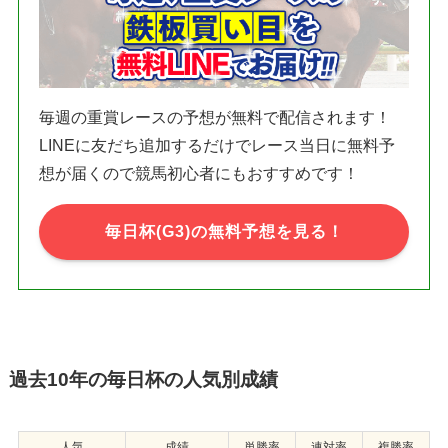
毎週の重賞レースの予想が無料で配信されます！
LINEに友だち追加するだけでレース当日に無料予
想が届くので競馬初心者にもおすすめです！
毎日杯
(G3)の無料予想を見る！
過去10年の毎日杯の人気別成績
人気
成績
単勝率
連対率
複勝率