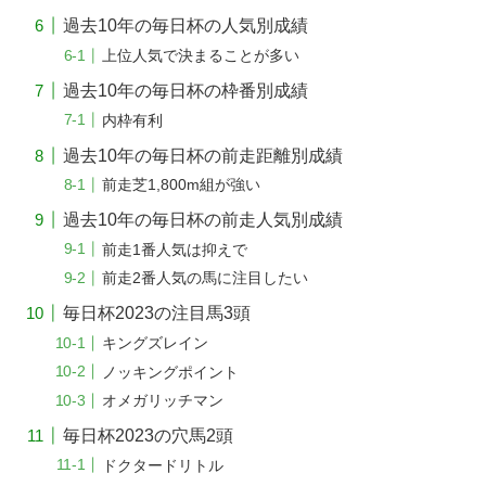
過去10年の毎日杯の人気別成績
上位人気で決まることが多い
過去10年の毎日杯の枠番別成績
内枠有利
過去10年の毎日杯の前走距離別成績
前走芝1,800m組が強い
過去10年の毎日杯の前走人気別成績
前走1番人気は抑えで
前走2番人気の馬に注目したい
毎日杯2023の注目馬3頭
キングズレイン
ノッキングポイント
オメガリッチマン
毎日杯2023の穴馬2頭
ドクタードリトル