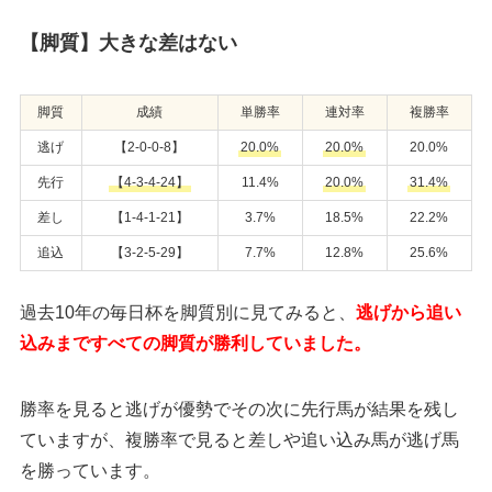
【脚質】大きな差はない
脚質
成績
単勝率
連対率
複勝率
逃げ
【2-0-0-8】
20.0%
20.0%
20.0%
先行
【4-3-4-24】
11.4%
20.0%
31.4%
差し
【1-4-1-21】
3.7%
18.5%
22.2%
追込
【3-2-5-29】
7.7%
12.8%
25.6%
過去10年の毎日杯を脚質別に見てみると、
逃げから追い
込みまですべての脚質が勝利していました。
勝率を見ると逃げが優勢でその次に先行馬が結果を残し
ていますが、複勝率で見ると差しや追い込み馬が逃げ馬
を勝っています。