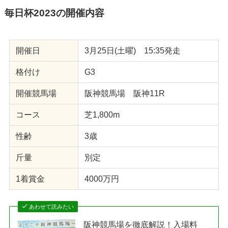
毎日杯2023の開催内容
開催日
3月25日(土曜) 15:35発走
格付け
G3
開催競馬場
阪神競馬場 阪神11R
コース
芝1,800m
性齢
3歳
斤量
別定
1着賞金
4000万円
あわせて読みたい
阪神競馬場を徹底解説！入場料