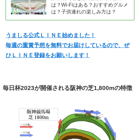
は？Wi-Fiはある？おすすめグルメ
は？子供連れの楽しみ方は？
うましる公式ＬＩＮＥ始めました！
毎週の重賞予想を無料でお届けしているので、ぜ
ひＬＩＮＥ登録をお願いします！
毎日杯2023が開催される阪神の芝1,800mの特徴