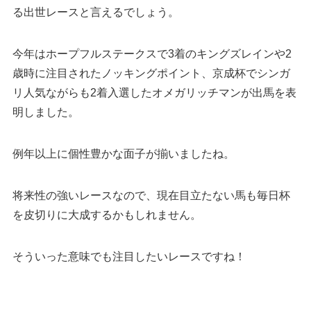
る出世レースと言えるでしょう。
今年はホープフルステークスで3着のキングズレインや2
歳時に注目されたノッキングポイント、京成杯でシンガ
リ人気ながらも2着入選したオメガリッチマンが出馬を表
明しました。
例年以上に個性豊かな面子が揃いましたね。
将来性の強いレースなので、現在目立たない馬も毎日杯
を皮切りに大成するかもしれません。
そういった意味でも注目したいレースですね！