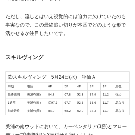
ただし、流しとはいえ視覚的には迫力に欠けていたのも
事実なので、この最終追い切りが本番でどのような形で
活かせるか注目したいです。
スキルヴィング
②スキルヴィング 5月24日(水) 評価Ａ
時期
場所
6F
5F
4F
3F
1F
脚色
最終追切
美浦W(重)
84.8
67.8
52.3
37.9
11.2
強め
1週前
美浦W(良)
⑦97.5
67.7
52.8
38.6
11.7
馬なり
前走最終
美浦W(重)
84.9
68.2
52.9
38.3
11.7
馬なり
美浦の南ウッドにおいて、カーペンタリア(3勝)とマロー
ディープ(未勝利)と3頭併せを行いました。