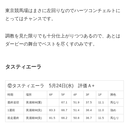
東京競馬場はまさに左回りなのでハーツコンチェルトに
とってはチャンスです。
調教を見た限りでも十分仕上がりつつあるので、あとは
ダービーの舞台でベストを尽くすのみです。
タスティエーラ
⑫タスティエーラ 5月24日(水) 評価Ａ+
時期
場所
6F
5F
4F
3F
1F
脚色
最終追切
美浦南W(重)
67.1
51.9
37.5
11.1
馬なり
1週前
美浦南W(良)
83.3
66.7
51.4
36.4
11.0
強め
前走最終
美浦南W(良)
81.5
66.2
50.8
36.7
11.5
馬なり