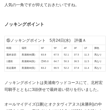
人気の一角ですが抑えておきたいですね。
ノッキングポイント
⑮ノッキングポイント 5月24日(水) 評価Ａ
時期
場所
6F
5F
4F
3F
1F
脚色
最終追切
美浦南W(重)
83.8
67.5
52.1
37.5
11.3
馬なり
1週前
美浦南W(良)
⑦95.0
64.7
50.3
36.5
11.5
馬なり
前走最終
美浦南W(良)
83.2
66.5
52.2
37.8
11.4
馬なり
ノッキングポイントは美浦南ウッドコースにて、北村宏
司騎手とともに3頭併せで最終追い切りを行いました。
オールマイデイズ(1勝)とオクタヴィアヌス(未勝利)の中