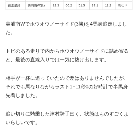
前走最終
美浦南W(良)
82.3
66.2
51.5
37.1
11.2
馬なり
美浦南Wでホウオウノーサイド(3勝)を4馬身追走しまし
た。
トビのある走りで内からホウオウノーサイドに詰め寄る
と、最後の直線入りでは一気に抜け出します。
相手が一杯に追っていたので差はありませんでしたが、
それでも馬なりながらラスト1F11秒0の好時計で半馬身
先着しました。
追い切りに騎乗した津村騎手曰く、状態はものすごくよ
いらしいです。