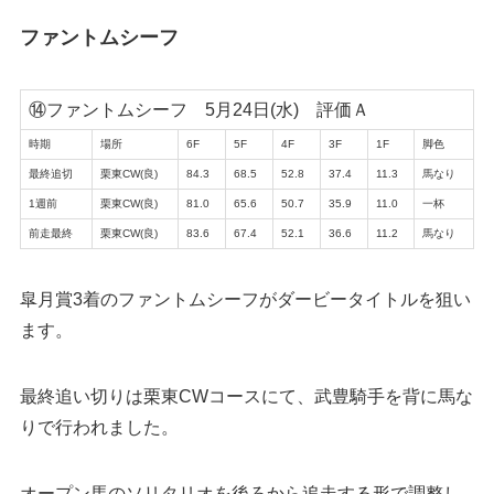
ファントムシーフ
⑭ファントムシーフ 5月24日(水) 評価Ａ
時期
場所
6F
5F
4F
3F
1F
脚色
最終追切
栗東CW(良)
84.3
68.5
52.8
37.4
11.3
馬なり
1週前
栗東CW(良)
81.0
65.6
50.7
35.9
11.0
一杯
前走最終
栗東CW(良)
83.6
67.4
52.1
36.6
11.2
馬なり
皐月賞3着のファントムシーフがダービータイトルを狙い
ます。
最終追い切りは栗東CWコースにて、武豊騎手を背に馬な
りで行われました。
オープン馬のソリタリオを後ろから追走する形で調整し