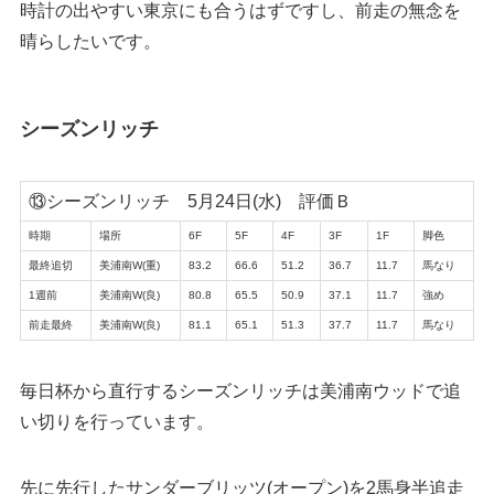
時計の出やすい東京にも合うはずですし、前走の無念を
晴らしたいです。
シーズンリッチ
⑬シーズンリッチ 5月24日(水) 評価Ｂ
時期
場所
6F
5F
4F
3F
1F
脚色
最終追切
美浦南W(重)
83.2
66.6
51.2
36.7
11.7
馬なり
1週前
美浦南W(良)
80.8
65.5
50.9
37.1
11.7
強め
前走最終
美浦南W(良)
81.1
65.1
51.3
37.7
11.7
馬なり
毎日杯から直行するシーズンリッチは美浦南ウッドで追
い切りを行っています。
先に先行したサンダーブリッツ(オープン)を2馬身半追走