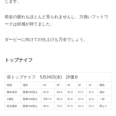
じます。
前走の疲れもほとんど見られませんし、力強いフットワ
ークは好感が持てました。
ダービーに向けての仕上げも万全でしょう。
トップナイフ
④トップナイフ 5月24日(水) 評価Ｂ
時期
場所
6F
5F
4F
3F
1F
脚色
最終追切
栗東CW(良))
82.6
66.9
51.9
37.1
11.5
強め
1週前
栗東CW(良))
⑦97.0
65.8
51.6
37.0
11.8
一杯
前走最終
栗東CW(良))
86.6
72.0
57.0
41.2
13.1
馬なり