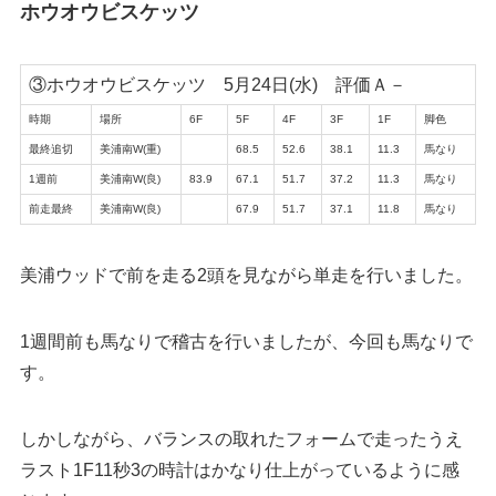
ホウオウビスケッツ
③ホウオウビスケッツ 5月24日(水) 評価Ａ－
時期
場所
6F
5F
4F
3F
1F
脚色
最終追切
美浦南W(重)
68.5
52.6
38.1
11.3
馬なり
1週前
美浦南W(良)
83.9
67.1
51.7
37.2
11.3
馬なり
前走最終
美浦南W(良)
67.9
51.7
37.1
11.8
馬なり
美浦ウッドで前を走る2頭を見ながら単走を行いました。
1週間前も馬なりで稽古を行いましたが、今回も馬なりで
す。
しかしながら、バランスの取れたフォームで走ったうえ
ラスト1F11秒3の時計はかなり仕上がっているように感