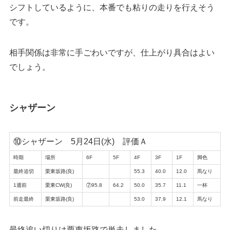
シフトしているように、本番でも粘りの走りを行えそう
です。
相手関係は非常に手ごわいですが、仕上がり具合はよい
でしょう。
シャザーン
⑩シャザーン 5月24日(水) 評価Ａ
時期
場所
6F
5F
4F
3F
1F
脚色
最終追切
栗東坂路(良)
55.3
40.0
12.0
馬なり
1週前
栗東CW(良)
⑦95.8
64.2
50.0
35.7
11.1
一杯
前走最終
栗東坂路(良)
53.0
37.9
12.1
馬なり
最終追い切りは栗東坂路で単走しました。