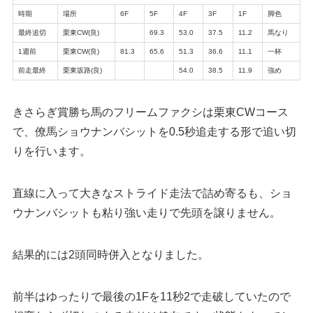
時期
場所
6F
5F
4F
3F
1F
脚色
最終追切
栗東CW(良)
69.3
53.0
37.5
11.2
馬なり
1週前
栗東CW(良)
81.3
65.6
51.3
36.6
11.1
一杯
前走最終
栗東坂路(良)
54.0
38.5
11.9
強め
きさらぎ賞勝ち馬のフリームファクシは栗東CWコース
で、僚馬ショウナンバシットを0.5秒追走する形で追い切
りを行います。
直線に入って大きなストライド走法で詰め寄るも、ショ
ウナンバシットも粘り強い走りで先頭を譲りません。
結果的には2頭同時併入となりました。
前半はゆったりで最後の1Fを11秒2で走破していたので