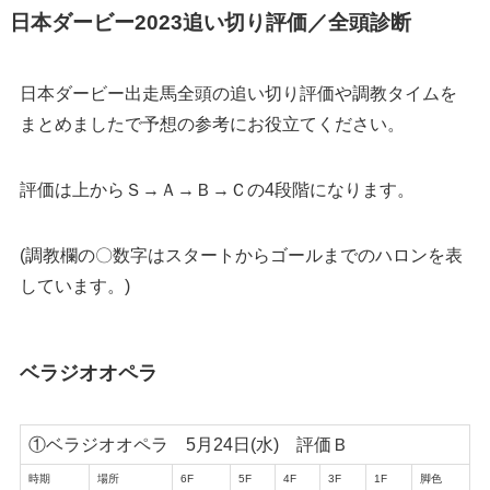
日本ダービー2023追い切り評価／全頭診断
日本ダービー出走馬全頭の追い切り評価や調教タイムを
まとめましたで予想の参考にお役立てください。
評価は上からＳ→Ａ→Ｂ→Ｃの4段階になります。
(調教欄の〇数字はスタートからゴールまでのハロンを表
しています。)
ベラジオオペラ
①ベラジオオペラ 5月24日(水) 評価Ｂ
時期
場所
6F
5F
4F
3F
1F
脚色