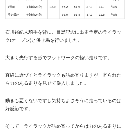
1週前
美浦南W(良)
82.9
66.2
51.9
37.9
11.7
強め
前走最終
美浦南W(良)
66.6
51.8
37.7
11.5
強め
石川裕紀人騎手を背に、目黒記念に出走予定のライラッ
ク(オープン)と併せ馬を行いました。
大きく先行する形でフットワークの軽い走りです。
直線に近づくとライラックも詰め寄りますが、寄られた
ら力のある走りを見せて併入しました。
動きも悪くないですし気持ちよさそうに走っているのは
好感触です。
そして、ライラックが詰め寄ってからは力のある走りに