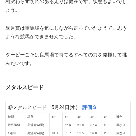
相変わらず切れのある走りは健在です。状態もよいでし
ょう。
皐月賞は重馬場を気にしながら走っていたようで、思う
ような競馬ができませんでした。
ダービーこそは良馬場で持てるすべての力を発揮して挑
みたいです。
メタルスピード
⑧メタルスピード 5月24日(水)
評価Ｓ
時期
場所
6F
5F
4F
3F
1F
脚色
最終追切
美浦南W(重)
66.6
51.8
37.4
11.0
馬なり
1週前
美浦南W(良)
81.1
65.7
51.5
36.9
11.0
馬なり