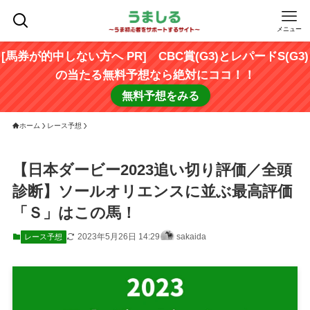
メニュー
[馬券が的中しない方へ PR] CBC賞(G3)とレパードS(G3)
の当たる無料予想なら絶対にココ！！
無料予想をみる
ホーム
レース予想
【日本ダービー2023追い切り評価／全頭
診断】ソールオリエンスに並ぶ最高評価
「Ｓ」はこの馬！
2023年5月26日 14:29
sakaida
レース予想