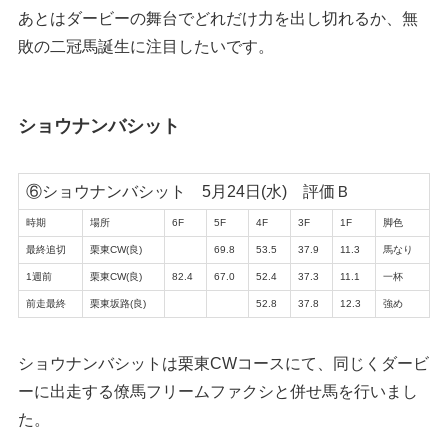
あとはダービーの舞台でどれだけ力を出し切れるか、無
敗の二冠馬誕生に注目したいです。
ショウナンバシット
⑥ショウナンバシット 5月24日(水) 評価Ｂ
時期
場所
6F
5F
4F
3F
1F
脚色
最終追切
栗東CW(良)
69.8
53.5
37.9
11.3
馬なり
1週前
栗東CW(良)
82.4
67.0
52.4
37.3
11.1
一杯
前走最終
栗東坂路(良)
52.8
37.8
12.3
強め
ショウナンバシットは栗東CWコースにて、同じくダービ
ーに出走する僚馬フリームファクシと併せ馬を行いまし
た。