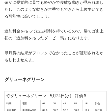
確かに視覚的に見ても軽やかで俊敏な動きが見られまし
たし、このような動きが本番でもできたら上位争いでき
る可能性は高いでしょう。
追加料金を払って出走権利を得ているので、勝てば史上
初の「追加料を払ったダービー馬」になります。
皐月賞の結果がフロックでなかったことが証明されるか
もしれませんよ。
グリューネグリーン
⑨グリューネグリーン 5月24日(水) 評価Ｂ
時期
場所
6F
5F
4F
3F
1F
脚色
最終追切
美浦南W(重)
84.8
68.2
53.0
38.3
11.7
馬なり