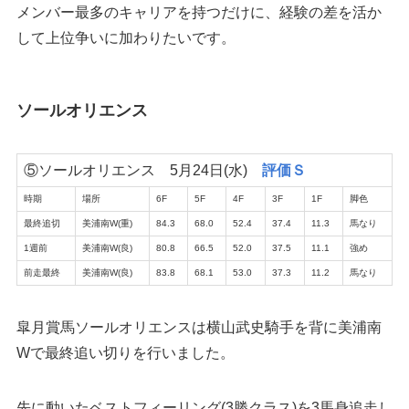
メンバー最多のキャリアを持つだけに、経験の差を活か
して上位争いに加わりたいです。
ソールオリエンス
⑤ソールオリエンス 5月24日(水)
評価Ｓ
時期
場所
6F
5F
4F
3F
1F
脚色
最終追切
美浦南W(重)
84.3
68.0
52.4
37.4
11.3
馬なり
1週前
美浦南W(良)
80.8
66.5
52.0
37.5
11.1
強め
前走最終
美浦南W(良)
83.8
68.1
53.0
37.3
11.2
馬なり
皐月賞馬ソールオリエンスは横山武史騎手を背に美浦南
Wで最終追い切りを行いました。
先に動いたベストフィーリング(3勝クラス)を3馬身追走し