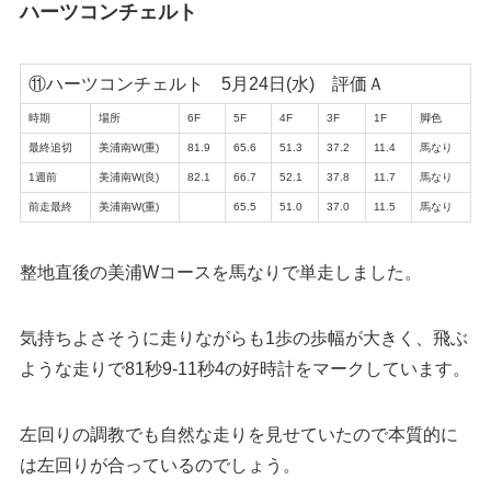
ハーツコンチェルト
⑪ハーツコンチェルト 5月24日(水) 評価Ａ
時期
場所
6F
5F
4F
3F
1F
脚色
最終追切
美浦南W(重)
81.9
65.6
51.3
37.2
11.4
馬なり
1週前
美浦南W(良)
82.1
66.7
52.1
37.8
11.7
馬なり
前走最終
美浦南W(重)
65.5
51.0
37.0
11.5
馬なり
整地直後の美浦Wコースを馬なりで単走しました。
気持ちよさそうに走りながらも1歩の歩幅が大きく、飛ぶ
ような走りで81秒9-11秒4の好時計をマークしています。
左回りの調教でも自然な走りを見せていたので本質的に
は左回りが合っているのでしょう。