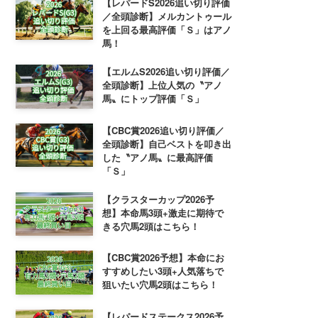
【レパードS2026追い切り評価
／全頭診断】メルカントゥール
を上回る最高評価「Ｓ」はアノ
馬！
【エルムS2026追い切り評価／
全頭診断】上位人気の〝アノ
馬〟にトップ評価「Ｓ」
【CBC賞2026追い切り評価／
全頭診断】自己ベストを叩き出
した〝アノ馬〟に最高評価
「Ｓ」
【クラスターカップ2026予
想】本命馬3頭+激走に期待で
きる穴馬2頭はこちら！
【CBC賞2026予想】本命にお
すすめしたい3頭+人気落ちで
狙いたい穴馬2頭はこちら！
【レパードステークス2026予