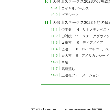
天保山ステークス2023の穴馬2
ロイヤルパールス
ピアシック
天保山ステークス2023予想の
◎本命 14 サトノテンペス
〇対抗 11 スナークダヴィ
▲単穴 10 ディアノイア
△連下 6 ロイヤルパールス
☆大穴 9 アメリカンシード
単勝
馬連流し
三連複フォーメーション