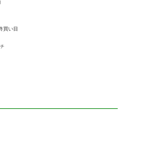
頭
最終買い目
ト
ンチ