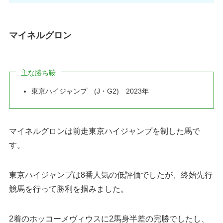
マイネルグロン
主な勝ち鞍
東京ハイジャンプ (J・G2) 2023年
マイネルグロンは前走東京ハイジャンプを制した馬で
す。
東京ハイジャンプは8番人気の低評価でしたが、終始先行
競馬を行って勝利を掴みました。
2着のホッコーメヴィウスに2馬身半差の完勝でしたし、