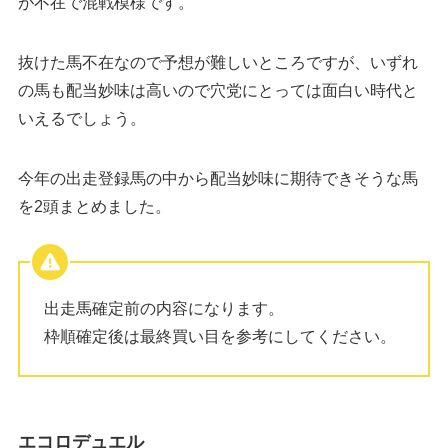
が不在で混戦模様です。
抜けた馬不在なので予想が難しいところですが、いずれ
の馬も配当妙味は高いので穴党にとっては面白い時代と
いえるでしょう。
今年の出走登録馬の中から配当妙味に期待できそうな馬
を2頭まとめました。
出走馬確定前の内容になります。
枠順確定後は最終買い目を参考にしてください。
エコロデュエル