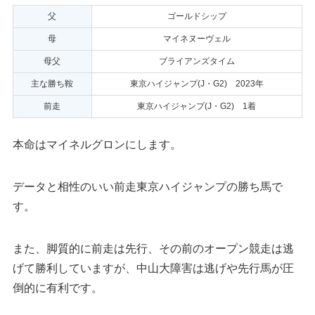
父
ゴールドシップ
母
マイネヌーヴェル
母父
ブライアンズタイム
主な勝ち鞍
東京ハイジャンプ(J・G2) 2023年
前走
東京ハイジャンプ(J・G2) 1着
本命はマイネルグロンにします。
データと相性のいい前走東京ハイジャンプの勝ち馬で
す。
また、脚質的に前走は先行、その前のオープン競走は逃
げて勝利していますが、中山大障害は逃げや先行馬が圧
倒的に有利です。