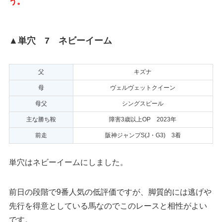
う。
▲単穴 7 ネビーイーム
父
キズナ
母
ヴェルヴェットクイーン
母父
シングスピール
主な勝ち鞍
障害3歳以上OP 2023年
前走
阪神ジャンプS(J・G3) 3着
単穴はネビーイームにしました。
前日の段階で9番人気の低評価ですが、脚質的には逃げや
先行を得意としている馬なのでこのレースと相性がよい
です。