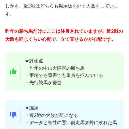
しかも、近2戦はどちらも掲示板を外す大敗をしていま
す。
昨年の勝ち馬だけにここは注目されていますが、近2戦の
大敗も同じくらい心配で、立て直せるかが心配です。
★評価点
・昨年の中山大障害の勝ち馬
・平場でも障害でも重賞を掴んでいる
・先行競馬が得意
▼課題
・近2戦の大敗が気になる
・データと相性の悪い前走馬券外に敗れた馬