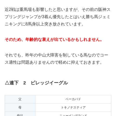
近2戦は重馬場も影響したと思いますが、その前の阪神ス
プリングジャンプが3着ん優先したとはいえ勝ち馬ジェミ
ニキングに8馬身以上突き放されています。
そのため、年齢的な衰えが出ているかもしれません。
それでも、昨年の中山大障害を制している馬なのでコー
ス適性は問題ありませんので軽めに抑えておきます。
△連下 2 ビレッジイーグル
父
ベーカバド
母
トキノナスティア
母父
ニューイングランド