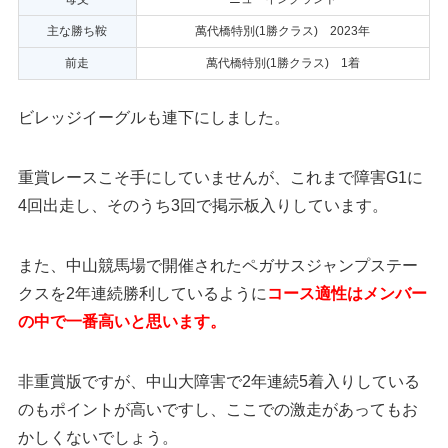
主な勝ち鞍
萬代橋特別(1勝クラス) 2023年
前走
萬代橋特別(1勝クラス) 1着
ビレッジイーグルも連下にしました。
重賞レースこそ手にしていませんが、これまで障害G1に
4回出走し、そのうち3回で掲示板入りしています。
また、中山競馬場で開催されたペガサスジャンプステー
クスを2年連続勝利しているように
コース適性はメンバー
の中で一番高いと思います。
非重賞版ですが、中山大障害で2年連続5着入りしている
のもポイントが高いですし、ここでの激走があってもお
かしくないでしょう。