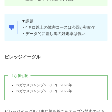
▼課題
・4キロ以上の障害コースは今回が初めて
・データ的に差し馬の好走率は低い
ビレッジイーグル
主な勝ち鞍
ペガサスジャンプS (OP) 2023年
ペガサスジャンプS (OP) 2022年
ビレッジイーグルは主な勝ち鞍こそオープン競走のペガ