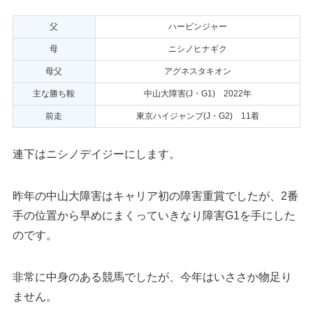
父
ハービンジャー
母
ニシノヒナギク
母父
アグネスタキオン
主な勝ち鞍
中山大障害(J・G1) 2022年
前走
東京ハイジャンプ(J・G2) 11着
連下はニシノデイジーにします。
昨年の中山大障害はキャリア初の障害重賞でしたが、2番
手の位置から早めにまくっていきなり障害G1を手にした
のです。
非常に中身のある競馬でしたが、今年はいささか物足り
ません。