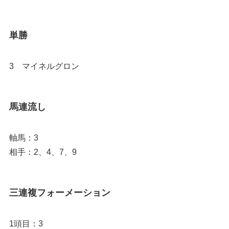
単勝
3 マイネルグロン
馬連流し
軸馬：3
相手：2、4、7、9
三連複フォーメーション
1頭目：3