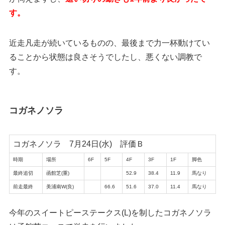
す。
近走凡走が続いているものの、最後まで力一杯動けてい
ることから状態は良さそうでしたし、悪くない調教で
す。
コガネノソラ
コガネノソラ 7月24日(水) 評価Ｂ
時期
場所
6F
5F
4F
3F
1F
脚色
最終追切
函館芝(重)
52.9
38.4
11.9
馬なり
前走最終
美浦南W(良)
66.6
51.6
37.0
11.4
馬なり
今年のスイートピーステークス(L)を制したコガネノソラ