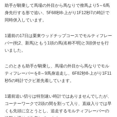
助手が騎乗して馬場の外目から馬なりで僚馬より5～6馬
身先行する形で追い、5F68秒8-上がり1F12秒7の時計で
同時併入しています。
1週前の17日は栗東ウッドチップコースでモルティフレー
バー(牝2、新馬)ともう1頭の馬(名称不明)と3頭併せを行
いました。
このときも助手が騎乗し、馬場の外目から馬なりでモル
ティフレーバーを8～9馬身追走し、6F82秒8-上がり1F11
秒5の時計でクビ差先着しています。
1週前追い切りは特別速い時計ではありませんでしたが、
コーナーワークで2頭の間を割って入り、直線入りでは早
くも先頭に立とうとし、追走するモルティフレーバーの