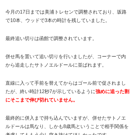
今月の17日までは美浦トレセンで調整されており、坂路
で10本、ウッドで3本の時計を残していました。
最終追い切りは函館で調整されています。
併せ馬を置いて追い切りを行いましたが、コーナーで内
から追走したサトノエルドールに並ばれます。
直線に入って手前を替えてからはゴール前で促されまし
たが、終い時計12秒7が示しているように
強めに追った割
にそこまで伸び切れていません。
最終的に併入まで持ち込んでいますが、併せたサトノエ
ルドールは馬なり、しかも8歳馬ということで相手関係を
考慮してももう少し突き抜けてほしかったです。