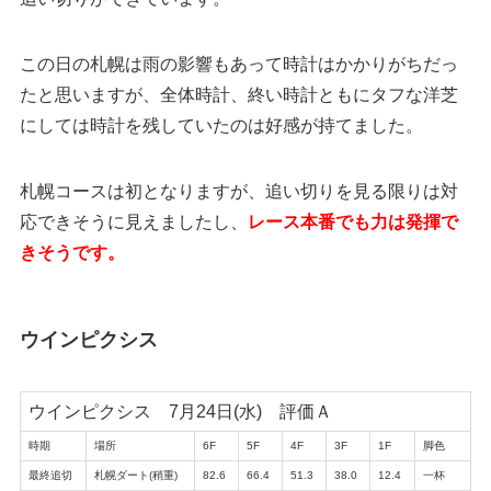
この日の札幌は雨の影響もあって時計はかかりがちだっ
たと思いますが、全体時計、終い時計ともにタフな洋芝
にしては時計を残していたのは好感が持てました。
札幌コースは初となりますが、追い切りを見る限りは対
応できそうに見えましたし、
レース本番でも力は発揮で
きそうです。
ウインピクシス
ウインピクシス 7月24日(水) 評価Ａ
時期
場所
6F
5F
4F
3F
1F
脚色
最終追切
札幌ダート(稍重)
82.6
66.4
51.3
38.0
12.4
一杯