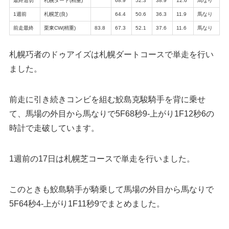
最終追切
札幌ダート(稍重)
68.9
52.3
38.9
12.6
馬なり
1週前
札幌芝(良)
64.4
50.6
36.3
11.9
馬なり
前走最終
栗東CW(稍重)
83.8
67.3
52.1
37.6
11.6
馬なり
札幌巧者のドゥアイズは札幌ダートコースで単走を行い
ました。
前走に引き続きコンビを組む鮫島克駿騎手を背に乗せ
て、馬場の外目から馬なりで5F68秒9-上がり1F12秒6の
時計で走破しています。
1週前の17日は札幌芝コースで単走を行いました。
このときも鮫島騎手が騎乗して馬場の外目から馬なりで
5F64秒4-上がり1F11秒9でまとめました。