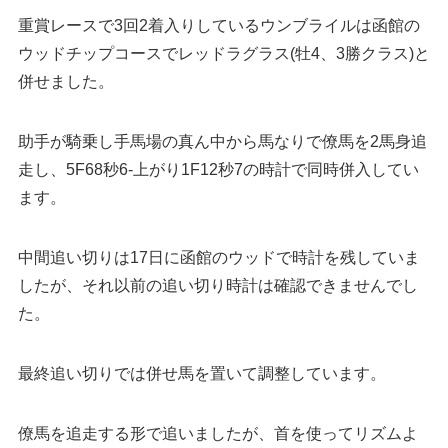
重賞レースで3回2着入りしているウンブライルは函館の
ウッドチップコースでレッドラグラス(牡4、3勝クラス)と
併せました。
助手が騎乗し手馬場の真ん中から馬なりで僚馬を2馬身追
走し、5F68秒6-上がり1F12秒7の時計で同時併入してい
ます。
中間追い切りは17日に函館のウッドで時計を残していま
したが、それ以前の追い切り時計は確認できませんでし
た。
最終追い切りでは併せ馬を置いて調整しています。
僚馬を追走する形で追いましたが、首を使ってリズムよ