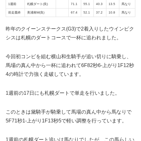
1週前
札幌ダート(良)
71.1
55.1
40.3
13.5
馬なり
前走最終
美浦南W(良)
67.4
52.1
37.2
10.8
馬なり
昨年のクイーンステークス(G3)で2着入りしたウインピク
シスは札幌のダートコースで一杯に追われました。
今回初コンビを組む横山和生騎手が追い切りに騎乗し、
馬場の真ん中から一杯に追われて6F82秒6-上がり1F12秒
4の時計で力強く走破しています。
1週前の17日にも札幌ダートで単走を行いました。
このときは黛騎手が騎乗して馬場の真ん中から馬なりで
5F71秒1-上がり1F13秒5で軽い調整を行っています。
1週前の札幌ダート追いは馬なりでしたが、この馬らしい