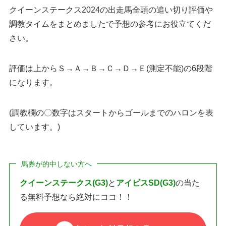
クイーンステークス2024の出走馬全頭の追い切り評価や
調教タイムをまとめましたで予想の参考にお役立てくだ
さい。
評価は上からＳ→Ａ→Ｂ→Ｃ→Ｄ→Ｅ(測定不能)の6段階
になります。
(調教欄の〇数字はスタートからゴールまでのハロンを表
しています。)
馬券が的中しない方へ
クイーンステークス(G3)
と
アイビスSD(G3)
の当た
る無料予想なら絶対にココ！！