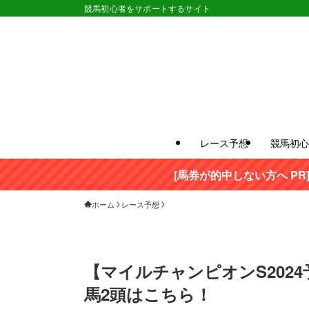
競馬初心者をサポートするサイト
レース予想
競馬初心
[馬券が的中しない方へ PR
ホーム
レース予想
【マイルチャンピオンS202
馬2頭はこちら！