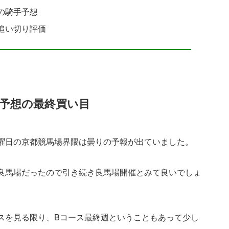
4の騎手予想
4追い切り評価
4予想の最終買い目
曜日の京都競馬場界隈は曇りの予報が出ていました。
良馬場だったので引き続き良馬場開催とみて良いでしょ
スを見る限り、Bコース最終週ということもあって少し