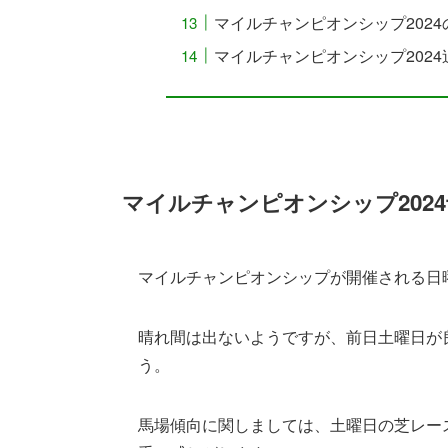
マイルチャンピオンシップ202
マイルチャンピオンシップ202
マイルチャンピオンシップ202
マイルチャンピオンシップが開催される日
晴れ間は出ないようですが、前日土曜日が
う。
馬場傾向に関しましては、土曜日の芝レー