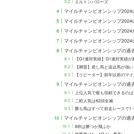
エルトンバローズ
マイルチャンピオンシップ2024
マイルチャンピオンシップ202
マイルチャンピオンシップ2024が
マイルチャンピオンシップ202
マイルチャンピオンシップの過去
【G1連対実績】G1連対実績
【脚質】差し馬と追込馬が強い
【リピーター】前年以前のマイ
マイルチャンピオンシップの過去
上位人気で最も信頼できるのは
二桁人気は82頭全滅
勝ち馬はすべて前走レースで1
マイルチャンピオンシップの過去
8枠は勝つか飛ぶか
複勝率は1～4枠が一番高い