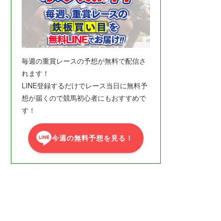
毎週の重賞レースの予想が無料で配信さ
れます！
LINE登録するだけでレース当日に無料予
想が届くので競馬初心者にもおすすめで
す！
今週の無料予想を見る！