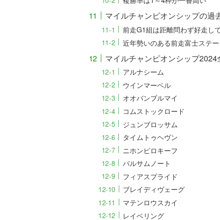
マイルチャンピオンシップの過去
前走G1組は距離問わず好走し
近年勢いのある前走富士ステー
マイルチャンピオンシップ202
アルナシーム
ウインマーベル
オオバンブルマイ
コムストックロード
ジュンブロッサム
タイムトゥヘヴン
ニホンピロキーフ
バルサムノート
フィアスプライド
ブレイディヴェーグ
マテンロウスカイ
レイベリング