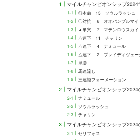
マイルチャンピオンシップ202
◎本命 13 ソウルラッシュ
〇対抗 6 オオバンブルマイ
▲単穴 7 マテンロウスカイ
△連下 11 チャリン
△連下 4 ナミュール
△連下 2 ブレイディヴェー
単勝
馬連流し
三連複フォーメーション
マイルチャンピオンシップ2024
ナミュール
ソウルラッシュ
チャリン
マイルチャンピオンシップ2024
セリフォス