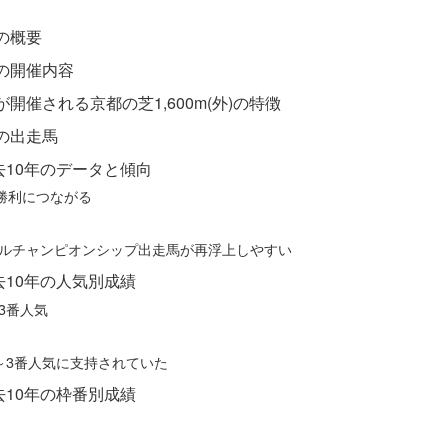
の概要
4の開催内容
開催される京都の芝1,600m(外)の特徴
4の出走馬
10年のデータと傾向
が勝利につながる
ルチャンピオンシップ出走馬が再浮上しやすい
10年の人気別成績
3番人気
～3番人気に支持されていた
10年の枠番別成績