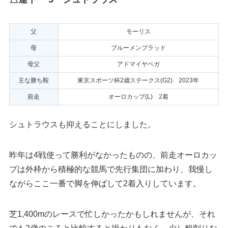
父
モーリス
母
ブルーメンブラッド
母父
アドマイヤベガ
主な勝ち鞍
東京スポーツ杯2歳ステークス(G2) 2023年
前走
オーロカップ(L) 2着
シュトラウスも抑えることにしました。
昨年は4戦使って勝利がなかったものの、前走オーロカッ
プは外枠から積極的な競馬で先行集団に加わり、我慢し
ながらここ一番で脚を伸ばして2着入りしています。
芝1,400mのレースで忙しかったかもしれませんが、それ