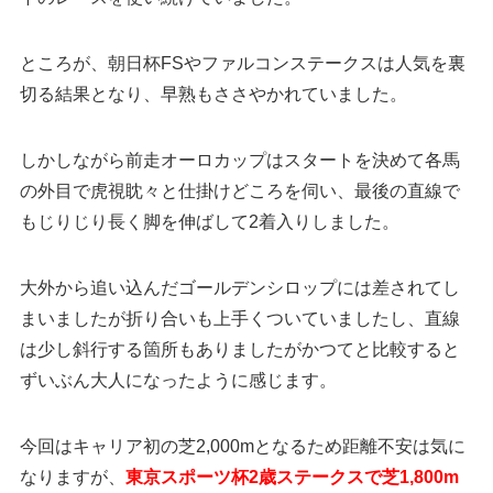
ところが、朝日杯FSやファルコンステークスは人気を裏
切る結果となり、早熟もささやかれていました。
しかしながら前走オーロカップはスタートを決めて各馬
の外目で虎視眈々と仕掛けどころを伺い、最後の直線で
もじりじり長く脚を伸ばして2着入りしました。
大外から追い込んだゴールデンシロップには差されてし
まいましたが折り合いも上手くついていましたし、直線
は少し斜行する箇所もありましたがかつてと比較すると
ずいぶん大人になったように感じます。
今回はキャリア初の芝2,000mとなるため距離不安は気に
なりますが、
東京スポーツ杯2歳ステークスで芝1,800m