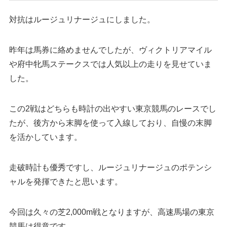
対抗はルージュリナージュにしました。
昨年は馬券に絡めませんでしたが、ヴィクトリアマイル
や府中牝馬ステークスでは人気以上の走りを見せていま
した。
この2戦はどちらも時計の出やすい東京競馬のレースでし
たが、後方から末脚を使って入線しており、自慢の末脚
を活かしています。
走破時計も優秀ですし、ルージュリナージュのポテンシ
ャルを発揮できたと思います。
今回は久々の芝2,000m戦となりますが、高速馬場の東京
競馬は得意です。