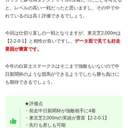
と、レベルの高い一戦だったと思いますし、その中でや
れているのは高く評価できるでしょう。
今回は仕切り直しの一戦となりますが、東京芝2,000mは
【2-2-0-1】と相性が良いですし、
データ面で見ても好走
要因が豊富です。
今年の白富士ステークスはそこまで強敵もいないので中
日新聞杯のような競馬ができるようでしたら勝ち負けに
も期待できるでしょう。
★評価点
・前走中日新聞杯が強敵相手に4着
・東京芝2,000mの実績が豊富【2-2-0-1】
・先行も差しも可能