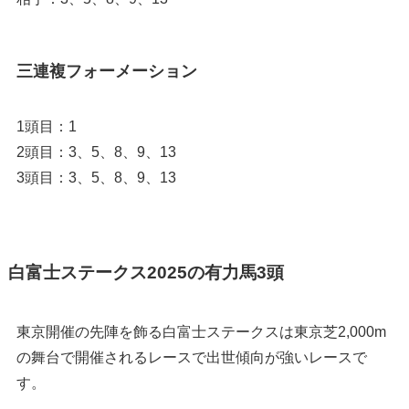
三連複フォーメーション
1頭目：1
2頭目：3、5、8、9、13
3頭目：3、5、8、9、13
白富士ステークス2025の有力馬3頭
東京開催の先陣を飾る白富士ステークスは東京芝2,000m
の舞台で開催されるレースで出世傾向が強いレースで
す。