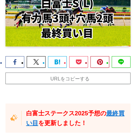
URLをコピーする
白富士ステークス2025予想の
最終買
い目
を更新しました！