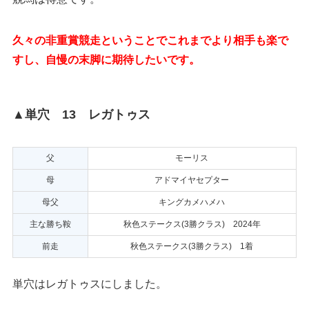
久々の非重賞競走ということでこれまでより相手も楽で
すし、自慢の末脚に期待したいです。
▲単穴 13 レガトゥス
父
モーリス
母
アドマイヤセプター
母父
キングカメハメハ
主な勝ち鞍
秋色ステークス(3勝クラス) 2024年
前走
秋色ステークス(3勝クラス) 1着
単穴はレガトゥスにしました。