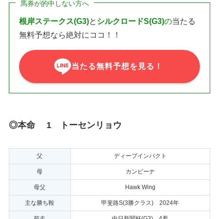
馬券が的中しない方へ
根岸ステークス(G3)
と
シルクロードS(G3)
の
当たる
無料予想なら絶対にココ！！
当たる無料予想を見る！
◎本命 1 トーセンリョウ
父
ディープインパクト
母
カンビーナ
母父
Hawk Wing
主な勝ち鞍
甲斐路S(3勝クラス) 2024年
前走
中日新聞杯(G3) 4着