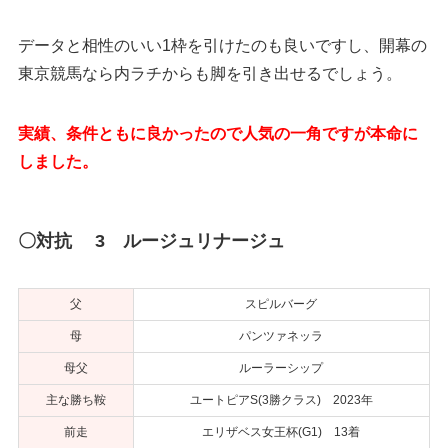
データと相性のいい1枠を引けたのも良いですし、開幕の
東京競馬なら内ラチからも脚を引き出せるでしょう。
実績、条件ともに良かったので人気の一角ですが本命に
しました。
〇対抗 3 ルージュリナージュ
父
スピルバーグ
母
パンツァネッラ
母父
ルーラーシップ
主な勝ち鞍
ユートピアS(3勝クラス) 2023年
前走
エリザベス女王杯(G1) 13着