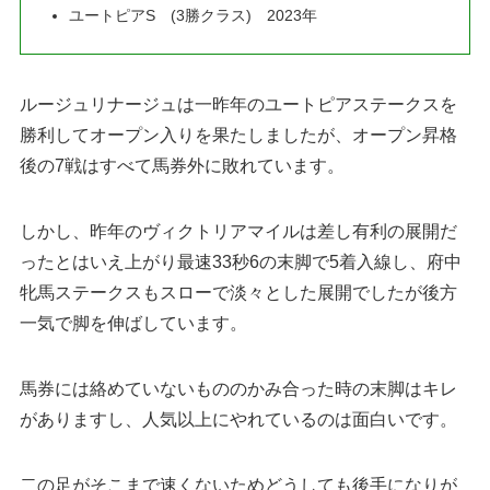
ユートピアS (3勝クラス) 2023年
ルージュリナージュは一昨年のユートピアステークスを
勝利してオープン入りを果たしましたが、オープン昇格
後の7戦はすべて馬券外に敗れています。
しかし、昨年のヴィクトリアマイルは差し有利の展開だ
ったとはいえ上がり最速33秒6の末脚で5着入線し、府中
牝馬ステークスもスローで淡々とした展開でしたが後方
一気で脚を伸ばしています。
馬券には絡めていないもののかみ合った時の末脚はキレ
がありますし、人気以上にやれているのは面白いです。
二の足がそこまで速くないためどうしても後手になりが