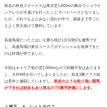
前走の秋色ステークスは東京芝1,600mの舞台でショウナ
ンアレスが大逃げを打ったことでハイペースとなりまし
たが、それでもよどみない流れの中で、最後まで手ごた
えよく突き抜けて勝利しています。
高速馬場だったとはいえ勝ち時計1分32秒2も優秀です
し、高速馬場の東京コースでポテンシャルを発揮できた
のは好感が持てました。
今回はキャリア初の芝2,000mなので距離不安はあります
し、大外8枠を引いてしまいましたが、前走3勝クラス組
は意外と健闘していますし、
前走のような粘り強い競馬
ができれば好走もあり得るので3番手評価にします。
△連下 5 シュトラウス