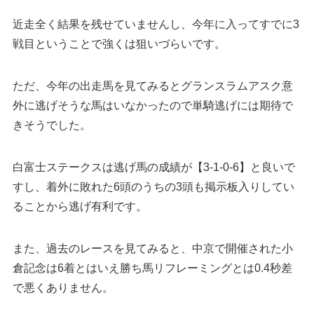
近走全く結果を残せていませんし、今年に入ってすでに3
戦目ということで強くは狙いづらいです。
ただ、今年の出走馬を見てみるとグランスラムアスク意
外に逃げそうな馬はいなかったので単騎逃げには期待で
きそうでした。
白富士ステークスは逃げ馬の成績が【3-1-0-6】と良いで
すし、着外に敗れた6頭のうちの3頭も掲示板入りしてい
ることから逃げ有利です。
また、過去のレースを見てみると、中京で開催された小
倉記念は6着とはいえ勝ち馬リフレーミングとは0.4秒差
で悪くありません。