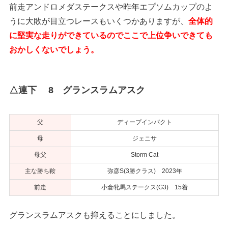
前走アンドロメダステークスや昨年エプソムカップのよ
うに大敗が目立つレースもいくつかありますが、
全体的
に堅実な走りができているのでここで上位争いできても
おかしくないでしょう。
△連下 8 グランスラムアスク
父
ディープインパクト
母
ジェニサ
母父
Storm Cat
主な勝ち鞍
弥彦S(3勝クラス) 2023年
前走
小倉牝馬ステークス(G3) 15着
グランスラムアスクも抑えることにしました。