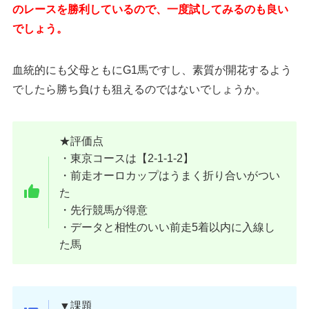
のレースを勝利しているので、一度試してみるのも良い
でしょう。
血統的にも父母ともにG1馬ですし、素質が開花するよう
でしたら勝ち負けも狙えるのではないでしょうか。
★評価点
・東京コースは【2-1-1-2】
・前走オーロカップはうまく折り合いがつい
た
・先行競馬が得意
・データと相性のいい前走5着以内に入線し
た馬
▼課題