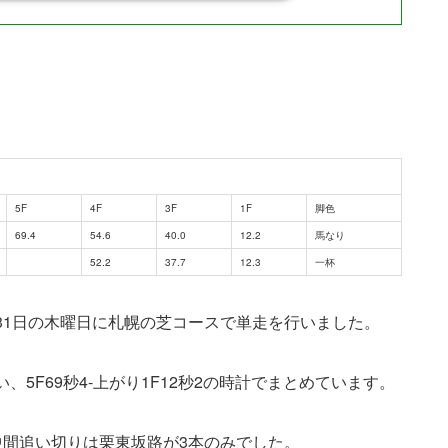
5F
4F
3F
1F
脚色
69.4
54.6
40.0
12.2
馬なり
52.2
37.7
12.3
一杯
31日の木曜日に札幌の芝コースで単走を行いました。
5F69秒4-上がり1F12秒2の時計でまとめています。
中間追い切りは栗東坂路が3本のみでした。