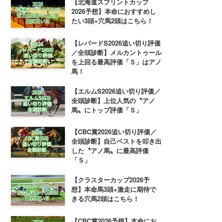
【北海道スプリントカップ
2026予想】本命におすすめし
たい3頭+穴馬2頭はこちら！
【レパードS2026追い切り評価
／全頭診断】メルカントゥール
を上回る最高評価「Ｓ」はアノ
馬！
【エルムS2026追い切り評価／
全頭診断】上位人気の〝アノ
馬〟にトップ評価「Ｓ」
【CBC賞2026追い切り評価／
全頭診断】自己ベストを叩き出
した〝アノ馬〟に最高評価
「Ｓ」
【クラスターカップ2026予
想】本命馬3頭+激走に期待で
きる穴馬2頭はこちら！
【CBC賞2026予想】本命にお