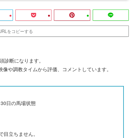
URLをコピーする
全頭診断になります。
映像や調教タイムから評価、コメントしています。
月30日の馬場状態
で目立ちません。