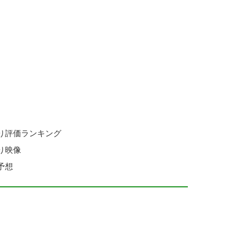
切り評価ランキング
り映像
予想