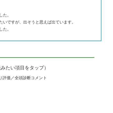
した。
たいですが、出そうと思えば出ています。
した。
読みたい項目をタップ）
切り評価／全頭診断コメント