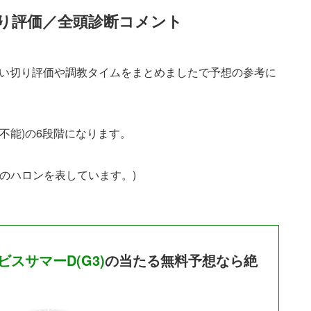
切り評価／全頭診断コメント
追い切り評価や調教タイムをまとめましたで予想の参考に
不能)の6段階になります。
のハロンを表しています。)
ビスサマーD(G3)
の当たる無料予想なら絶