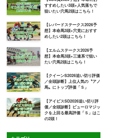
すすめしたい3頭+人気落ちで
狙いたい穴馬2頭はこちら！
【レパードステークス2026予
想】本命馬3頭+穴党におすす
めしたい2頭はこちら！
【エルムステークス2026予
想】本命馬3頭+三連系で狙い
たい穴馬2頭はこちら！
【クイーンS2026追い切り評価
／全頭診断】上位人気の〝アノ
馬〟にトップ評価「Ｓ」
【アイビスSD2026追い切り評
価／全頭診断】ピューロマジッ
クを上回る最高評価「Ｓ」はこ
の2頭！