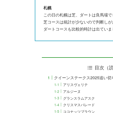
札幌
この日の札幌は芝、ダートは良馬場で
芝コースは統計が少ないので判断しが
ダートコースも比較的時計は出ていま
目次（
クイーンステークス2025追い
アリスヴェリテ
アルジーヌ
グランスラムアスク
クリスマスパレード
ココナッツブラウン