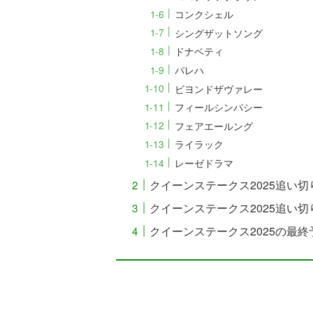
コンクシェル
シングザットソング
ドナベティ
パレハ
ビヨンドザヴァレー
フィールシンパシー
フェアエールング
ライラック
レーゼドラマ
クイーンステークス2025追い
クイーンステークス2025追い切
クイーンステークス2025の最終