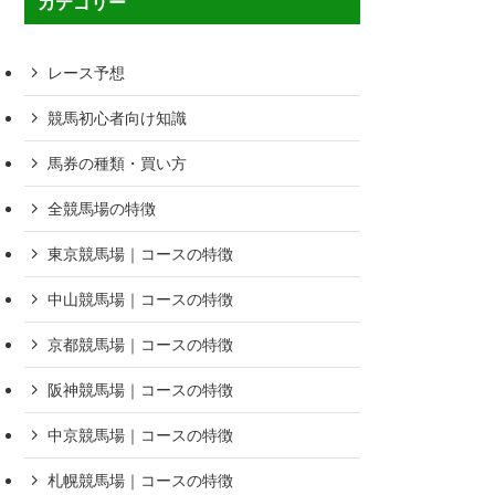
カテゴリー
レース予想
競馬初心者向け知識
馬券の種類・買い方
全競馬場の特徴
東京競馬場｜コースの特徴
中山競馬場｜コースの特徴
京都競馬場｜コースの特徴
阪神競馬場｜コースの特徴
中京競馬場｜コースの特徴
札幌競馬場｜コースの特徴