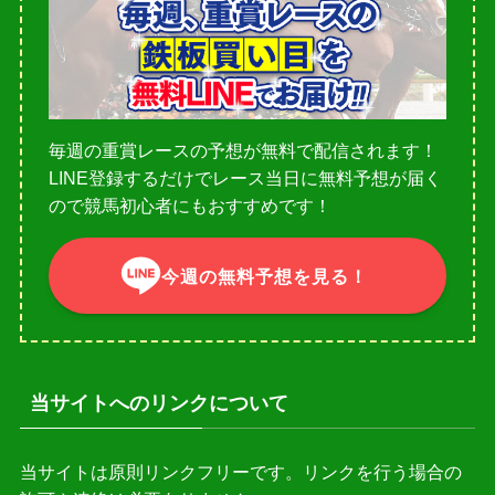
毎週の重賞レースの予想が無料で配信されます！
LINE登録するだけでレース当日に無料予想が届く
ので競馬初心者にもおすすめです！
今週の無料予想を見る！
当サイトへのリンクについて
当サイトは原則リンクフリーです。リンクを行う場合の