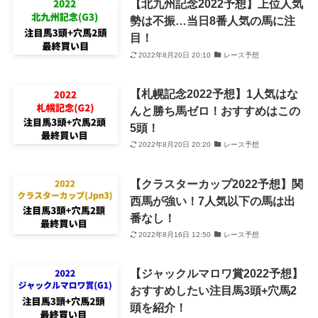
【北九州記念2022予想】上位人気
勢は不振…当日8番人気の馬に注
目！
2022年8月20日 20:10
レース予想
【札幌記念2022予想】1人気はな
んと勝ち馬ゼロ！おすすめはこの
5頭！
2022年8月20日 20:20
レース予想
【クラスターカップ2022予想】関
西馬が強い！7人気以下の馬は出
番なし！
2022年8月16日 12:50
レース予想
【ジャックルマロワ賞2022予想】
おすすめしたい注目馬3頭+穴馬2
頭を紹介！