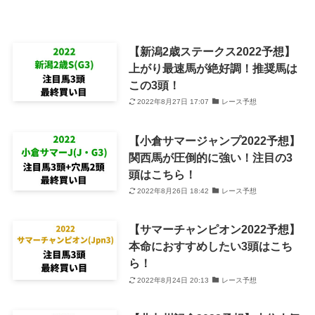
【新潟2歳ステークス2022予想】
上がり最速馬が絶好調！推奨馬は
この3頭！
2022年8月27日 17:07
レース予想
【小倉サマージャンプ2022予想】
関西馬が圧倒的に強い！注目の3
頭はこちら！
2022年8月26日 18:42
レース予想
【サマーチャンピオン2022予想】
本命におすすめしたい3頭はこち
ら！
2022年8月24日 20:13
レース予想