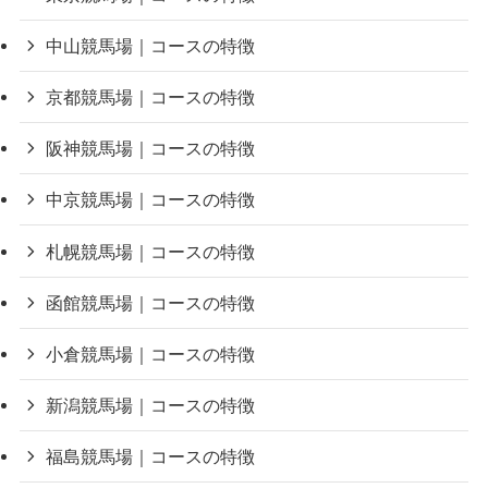
中山競馬場｜コースの特徴
京都競馬場｜コースの特徴
阪神競馬場｜コースの特徴
中京競馬場｜コースの特徴
札幌競馬場｜コースの特徴
函館競馬場｜コースの特徴
小倉競馬場｜コースの特徴
新潟競馬場｜コースの特徴
福島競馬場｜コースの特徴