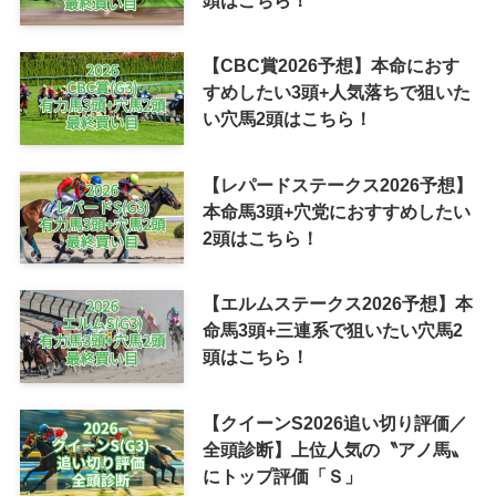
【CBC賞2026予想】本命におす
すめしたい3頭+人気落ちで狙いた
い穴馬2頭はこちら！
【レパードステークス2026予想】
本命馬3頭+穴党におすすめしたい
2頭はこちら！
【エルムステークス2026予想】本
命馬3頭+三連系で狙いたい穴馬2
頭はこちら！
【クイーンS2026追い切り評価／
全頭診断】上位人気の〝アノ馬〟
にトップ評価「Ｓ」