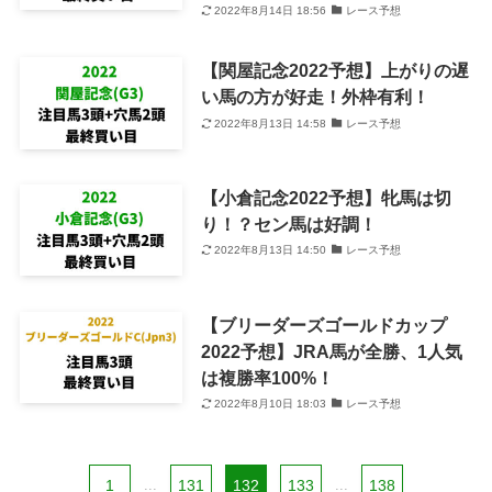
2022年8月14日 18:56
レース予想
【関屋記念2022予想】上がりの遅
い馬の方が好走！外枠有利！
2022年8月13日 14:58
レース予想
【小倉記念2022予想】牝馬は切
り！？セン馬は好調！
2022年8月13日 14:50
レース予想
【ブリーダーズゴールドカップ
2022予想】JRA馬が全勝、1人気
は複勝率100%！
2022年8月10日 18:03
レース予想
1
...
131
132
133
...
138