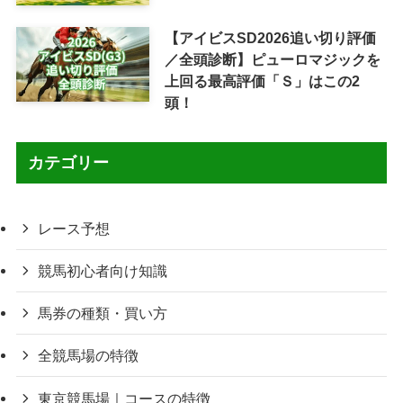
【アイビスSD2026追い切り評価
／全頭診断】ピューロマジックを
上回る最高評価「Ｓ」はこの2
頭！
カテゴリー
レース予想
競馬初心者向け知識
馬券の種類・買い方
全競馬場の特徴
東京競馬場｜コースの特徴