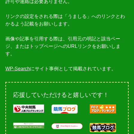
許可や連絡は必要ありません。
リンクの設定をされる際は「うましる」へのリンクとわ
かるよう記載をお願いします。
画像や記事を引用する際は、引用元の明記と該当ペー
ジ、またはトップページへのURLリンクをお願いしま
す。
WP-Search
にサイト事例として掲載されています。
応援していただけると嬉しいです！