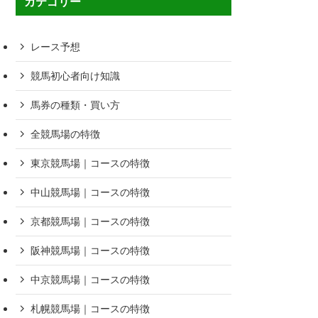
カテゴリー
レース予想
競馬初心者向け知識
馬券の種類・買い方
全競馬場の特徴
東京競馬場｜コースの特徴
中山競馬場｜コースの特徴
京都競馬場｜コースの特徴
阪神競馬場｜コースの特徴
中京競馬場｜コースの特徴
札幌競馬場｜コースの特徴