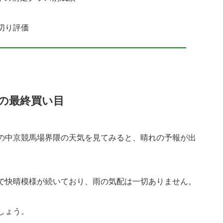
い切り評価
想の最終買い目
の中京競馬場界隈の天気を見てみると、晴れの予報が出
で快晴模様が続いており、雨の気配は一切ありません。
しょう。