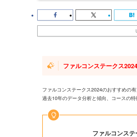
ファルコンステークス202
ファルコンステークス2024のおすすめの
過去10年のデータ分析と傾向、コースの
ファルコンステ