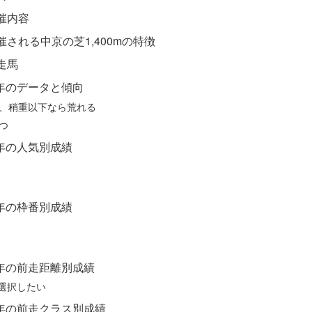
催内容
催される中京の芝1,400mの特徴
走馬
年のデータと傾向
、稍重以下なら荒れる
つ
年の人気別成績
〇
年の枠番別成績
年の前走距離別成績
から選択したい
年の前走クラス別成績