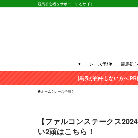
競馬初心者をサポートするサイト
レース予想
競馬初心
[馬券が的中しない方へ PR
ホーム
レース予想
【ファルコンステークス202
い2頭はこちら！