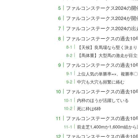
ファルコンステークス2024の開
ファルコンステークス2024が開
ファルコンステークス2024の出
ファルコンステークスの過去10
【天候】良馬場なら堅く決まり
【馬体重】大型馬の激走が目立
ファルコンステークスの過去10
上位人気の単勝率=×、複勝率
中穴も大穴も頻繁に絡む
ファルコンステークスの過去10
内枠のほうが活躍している
死に枠は6枠
ファルコンステークスの過去10
前走芝1,400mか1,600m組
ファルコンステークスの過去10