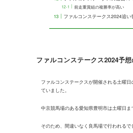
前走重賞組の複勝率が高い
ファルコンステークス2024追
ファルコンステークス2024予
ファルコンステークスが開催される土曜日
ていました。
中京競馬場のある愛知県豊明市は土曜日ま
そのため、間違いなく良馬場で行われるで