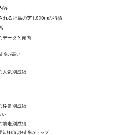
内容
される福島の芝1,800mの特徴
馬
のデータと傾向
走率が高い
の人気別成績
の枠番別成績
ない
の前走別成績
愛知杯組は好走率がトップ