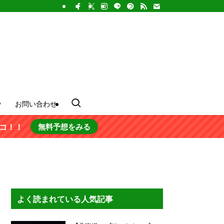
お問い合わせ
ココ！！
無料予想をみる
よく読まれている人気記事