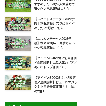
すすめしたい3頭+人気落ちで
狙いたい穴馬2頭はこちら！
【レパードステークス2026予
想】本命馬3頭+穴党におすす
めしたい2頭はこちら！
【エルムステークス2026予
想】本命馬3頭+三連系で狙い
たい穴馬2頭はこちら！
【クイーンS2026追い切り評価
／全頭診断】上位人気の〝アノ
馬〟にトップ評価「Ｓ」
【アイビスSD2026追い切り評
価／全頭診断】ピューロマジッ
クを上回る最高評価「Ｓ」はこ
の2頭！