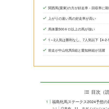
関西馬(栗東)の方が好走率・回収率に
上がりの速い馬の好走率が高い
馬体重500キロ以上の馬が強い
1～2人気は勝利なし、7人気以下【4-2-
前走が中山牝馬S組と愛知杯組が活躍
目次（
福島牝馬ステークス2024予想
◎本命 11 タガノパッショ