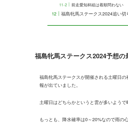
前走愛知杯組は着順問わない
福島牝馬ステークス2024追い切
福島牝馬ステークス2024予想
福島牝馬ステークスが開催される土曜日の
報が出ていました。
土曜日はどちらかというと雲が多いようで
もっとも、降水確率は0～20%なので雨の