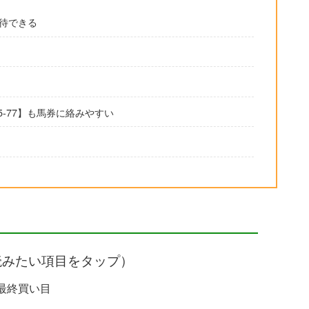
期待できる
5-77】も馬券に絡みやすい
読みたい項目をタップ）
の最終買い目
ン