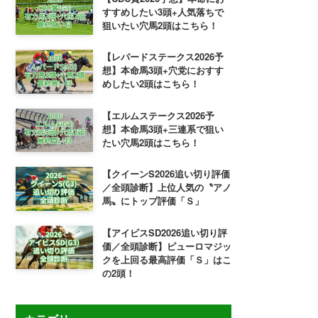
すすめしたい3頭+人気落ちで
狙いたい穴馬2頭はこちら！
【レパードステークス2026予
想】本命馬3頭+穴党におすす
めしたい2頭はこちら！
【エルムステークス2026予
想】本命馬3頭+三連系で狙い
たい穴馬2頭はこちら！
【クイーンS2026追い切り評価
／全頭診断】上位人気の〝アノ
馬〟にトップ評価「Ｓ」
【アイビスSD2026追い切り評
価／全頭診断】ピューロマジッ
クを上回る最高評価「Ｓ」はこ
の2頭！