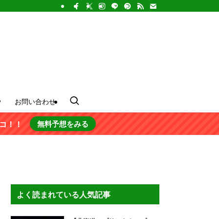
お問い合わせ
ココ！！
無料予想をみる
よく読まれている人気記事