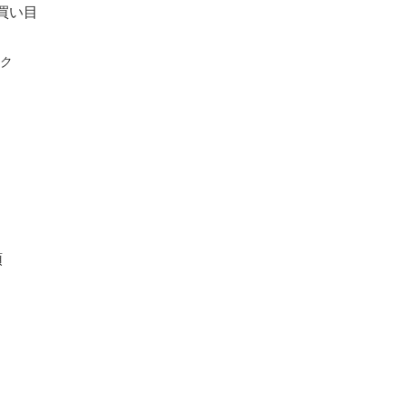
買い目
ルク
頭