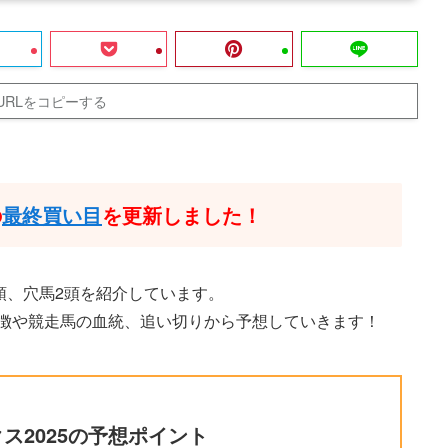
URLをコピーする
の
最終買い目
を更新しました！
3頭、穴馬2頭を紹介しています。
特徴や競走馬の血統、追い切りから予想していきます！
ス2025の予想ポイント