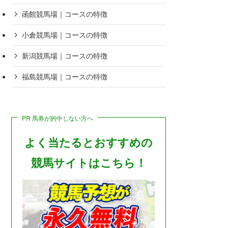
函館競馬場｜コースの特徴
小倉競馬場｜コースの特徴
新潟競馬場｜コースの特徴
福島競馬場｜コースの特徴
PR 馬券が的中しない方へ
よく当たるとおすすめの
競馬サイトはこちら！