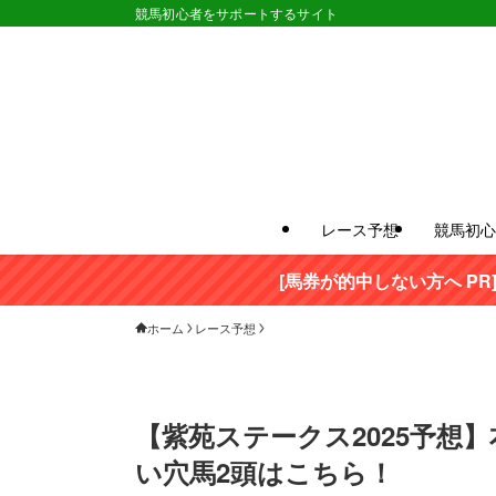
競馬初心者をサポートするサイト
レース予想
競馬初心
[馬券が的中しない方へ PR
ホーム
レース予想
【紫苑ステークス2025予想
い穴馬2頭はこちら！