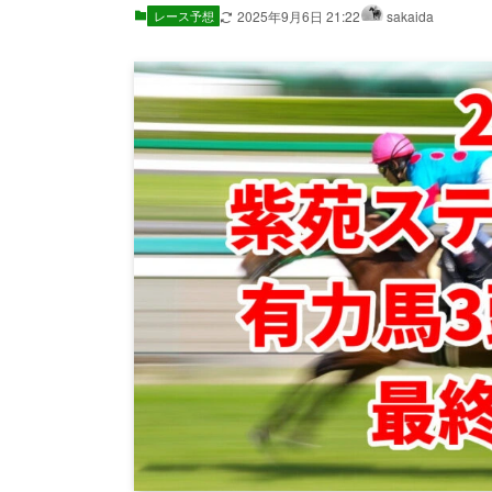
レース予想
2025年9月6日 21:22
sakaida