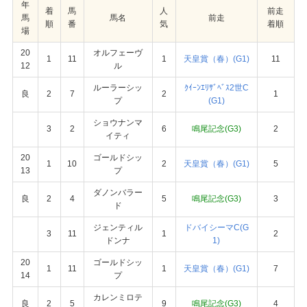
年
着
馬
人
前走
馬
馬名
前走
順
番
気
着順
場
20
オルフェーヴ
1
11
1
天皇賞（春）(G1)
11
12
ル
ルーラーシッ
ｸｲｰﾝｴﾘｻﾞﾍﾞｽ2世C
良
2
7
2
1
プ
(G1)
ショウナンマ
3
2
6
鳴尾記念(G3)
2
イティ
20
ゴールドシッ
1
10
2
天皇賞（春）(G1)
5
13
プ
ダノンバラー
良
2
4
5
鳴尾記念(G3)
3
ド
ジェンティル
ドバイシーマC(G
3
11
1
2
ドンナ
1)
20
ゴールドシッ
1
11
1
天皇賞（春）(G1)
7
14
プ
カレンミロテ
良
2
5
9
鳴尾記念(G3)
4