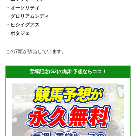
・オーソリティ
・グロリアムンディ
・ヒシイグアス
・ポタジェ
この7頭が該当しています。
宝塚記念(G2)の無料予想ならココ！