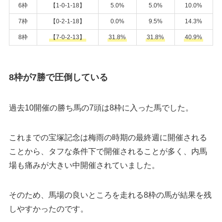
6枠
【1-0-1-18】
5.0%
5.0%
10.0%
7枠
【0-2-1-18】
0.0%
9.5%
14.3%
8枠
【7-0-2-13】
31.8%
31.8%
40.9%
8枠が7勝で圧倒している
過去10開催の勝ち馬の7頭は8枠に入った馬でした。
これまでの宝塚記念は梅雨の時期の最終週に開催される
ことから、タフな条件下で開催されることが多く、内馬
場も痛みが大きい中開催されていました。
そのため、馬場の良いところを走れる8枠の馬が結果を残
しやすかったのです。