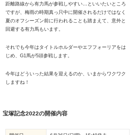
距離路線から有力馬が参戦しやすい…といいたいところ
ですが、梅雨の時期真っ只中に開催されるだけではなく
夏のオフシーズン前に行われることも踏まえて、意外と
回避する有力馬もいます。
それでも今年はタイトルホルダーやエフフォーリアをは
じめ、G1馬が5頭参戦します。
今年はどういった結果を迎えるのか、いまからワクワク
しますね！
宝塚記念2022の開催内容