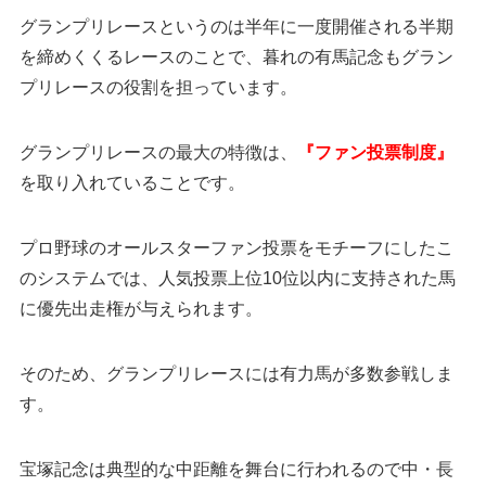
グランプリレースというのは半年に一度開催される半期
を締めくくるレースのことで、暮れの有馬記念もグラン
プリレースの役割を担っています。
グランプリレースの最大の特徴は、
『ファン投票制度』
を取り入れていることです。
プロ野球のオールスターファン投票をモチーフにしたこ
のシステムでは、人気投票上位10位以内に支持された馬
に優先出走権が与えられます。
そのため、グランプリレースには有力馬が多数参戦しま
す。
宝塚記念は典型的な中距離を舞台に行われるので中・長