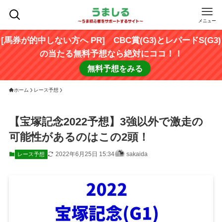
メニュー
[馬券が的中しない方へ PR] CBC賞(G3)とレパードS(G3)
の当たる無料予想なら絶対にココ！！
無料予想をみる
ホーム
レース予想
【宝塚記念2022予想】3強以外で激走の
可能性があるのはこの2頭！
2022年6月25日 15:34
sakaida
レース予想