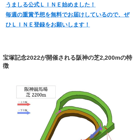
うましる公式ＬＩＮＥ始めました！
毎週の重賞予想を無料でお届けしているので、ぜ
ひＬＩＮＥ登録をお願いします！
宝塚記念2022が開催される阪神の芝2,200mの特
徴