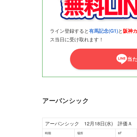
ライン登録すると
有馬記念(G1)
と
阪神カ
ス当日に受け取れます！
当
アーバンシック
アーバンシック 12月18日(水) 評価Ａ
時期
場所
6F