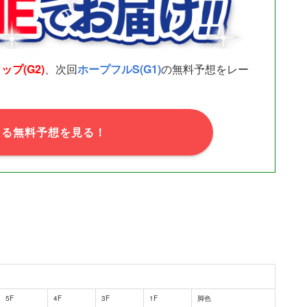
ップ(G2)
、次回
ホープフルS(G1)
の無料予想をレー
たる無料予想を見る！
5F
4F
3F
1F
脚色