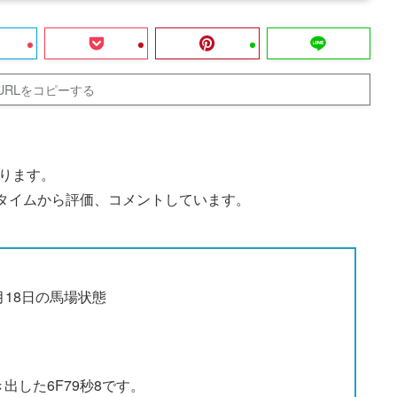
URLをコピーする
なります。
タイムから評価、コメントしています。
月18日の馬場状態
出した6F79秒8です。