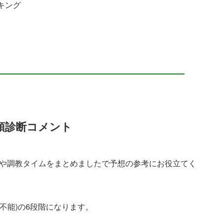
キング
全頭診断コメント
価や調教タイムをまとめましたで予想の参考にお役立てく
不能)の6段階になります。