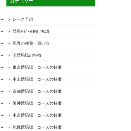
カテゴリー
レース予想
競馬初心者向け知識
馬券の種類・買い方
全競馬場の特徴
東京競馬場｜コースの特徴
中山競馬場｜コースの特徴
京都競馬場｜コースの特徴
阪神競馬場｜コースの特徴
中京競馬場｜コースの特徴
札幌競馬場｜コースの特徴