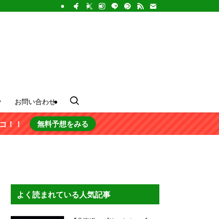
お問い合わせ
ココ！！
無料予想をみる
よく読まれている人気記事