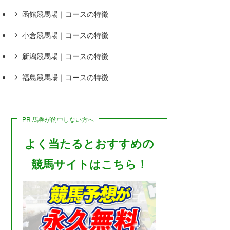
函館競馬場｜コースの特徴
小倉競馬場｜コースの特徴
新潟競馬場｜コースの特徴
福島競馬場｜コースの特徴
PR 馬券が的中しない方へ
よく当たるとおすすめの
競馬サイトはこちら！