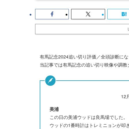
有馬記念2024追い切り評価／全頭診断に
当記事では有馬記念の追い切り映像や調教
12
美浦
この日の美浦ウッドは良馬場でした。
ウッドの1番時計はトレミニョンが叩き