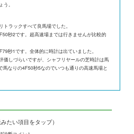
ょう。
リトラックすべて良馬場でした。
F50秒2です。超高速場までは行きませんが比較的
F79秒1です。全体的に時計は出ていました。
評価しづらいですが、シャフリヤールの芝時計は馬
で馬なりの4F50秒5なのでいつも通りの高速馬場と
読みたい項目をタップ）
全頭診断コメント