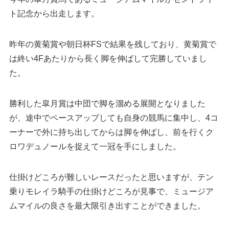
ト記念から出走します。
昨年の黄菊賞や朝日杯FSで結果を残しており、黄菊賞で
は終い4Fあたりから長く脚を伸ばして完勝していまし
た。
勝利した皐月賞は中団で脚を溜める展開となりました
が、途中でペースアップしても自身の競馬に集中し、4コ
ーナーで外に持ち出してからは脚を伸ばし、前を行くク
ロワデュノールを捉えて一冠を手にしました。
仕掛けどころが難しいレースだったと思いますが、テン
乗りモレイラ騎手の仕掛けどころが見事で、ミュージア
ムマイルの良さを最大限引き出すことができました。