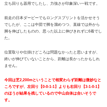
立ち回りも器用でしたし、力強さが印象深い一戦です。
前走の日本ダービーでもロングスプリントを活かせそう
でしたが、ここは中団で脚を溜めつつ、直線では外から
脚を伸ばしたものの、思った以上に伸びきれずに6着でし
た。
位置取りや仕掛けどころは問題なかったと思いますが、
終いが伸びていないことから、距離は長かったかもしれ
ません。
今回は芝2,200mということで相変わらず距離は微妙なと
ころですが、左回り【0-0-1-1】よりも右回り【3-1-0-1】
のほうが結果を残しているので中山自体は合いそうで
す。