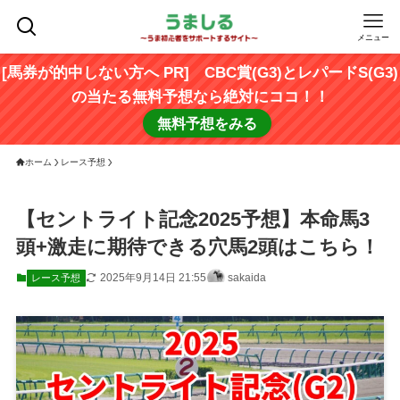
メニュー
[馬券が的中しない方へ PR] CBC賞(G3)とレパードS(G3)
の当たる無料予想なら絶対にココ！！
無料予想をみる
ホーム
レース予想
【セントライト記念2025予想】本命馬3
頭+激走に期待できる穴馬2頭はこちら！
2025年9月14日 21:55
sakaida
レース予想