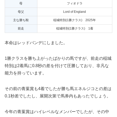
母
フィオドラ
母父
Lord of England
主な勝ち鞍
稲城特別(1勝クラス) 2025年
前走
稲城特別(1勝クラス) 1着
本命はレッドバンデにしました。
1勝クラスを勝ち上がったばかりの馬ですが、前走の稲城
特別は2着馬に0.8秒の差を付けて圧勝しており、非凡な
能力を持っています。
その前の青葉賞も4着でしたが勝ち馬エネルジコとの差は
0.1秒差でしたし、展開次第で馬券内もあったでしょう。
今年の青葉賞はハイレベルなメンバーでしたが、その中