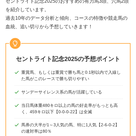
セントライト記念2025のおすすめの有力馬3頭、穴馬2頭
を紹介しています。
過去10年のデータ分析と傾向、コースの特徴や競走馬の
血統、追い切りから予想していきます！
セントライト記念2025の予想ポイント
重賞馬、もしくは重賞で勝ち馬と0.1秒以内で入線し
た馬がこのレースで勝ち切りやすい
サンデーサイレンス系の馬が活躍している
当日馬体重480キロ以上の馬の好走率がもっとも高
く、459キロ以下【0-0-0-22】は全滅
馬券の大半が1～3人気の馬、特に1人気【2-6-0-2】
の連対率は80％