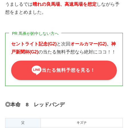
うましるでは
晴れの良馬場、高速馬場を想定
しながら予
想をまとめました。
PR 馬券が的中しない方へ
セントライト記念(G2)
と次回
オールカマー(G2)
、
神
戸新聞杯(G2)
の当たる無料予想なら絶対にココ！！
当たる無料予想を見る！
◎本命 8 レッドバンデ
父
キズナ