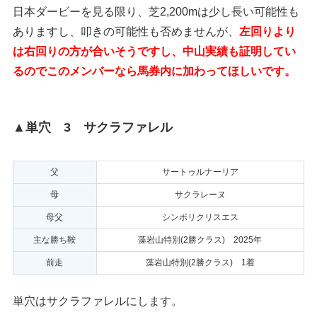
日本ダービーを見る限り、芝2,200mは少し長い可能性も
ありますし、叩きの可能性も否めませんが、
左回りより
は右回りの方が合いそうですし、中山実績も証明してい
るのでこのメンバーなら馬券内に加わってほしいです。
▲単穴 3 サクラファレル
父
サートゥルナーリア
母
サクラレーヌ
母父
シンボリクリスエス
主な勝ち鞍
藻岩山特別(2勝クラス) 2025年
前走
藻岩山特別(2勝クラス) 1着
単穴はサクラファレルにします。