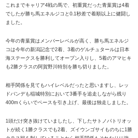
これまでキャリア4戦の馬で、初重賞だった青葉賞は4着
でしたが勝ち馬エネルジコと0.1秒差で着順以上に健闘し
ました。
今年の青葉賞はメンバーレベルが高く、勝ち馬エネルジ
コは今年の新潟記念で2着、3着のゲルチュタールは日本
海ステークスを勝利してオープン入りし、5着のアマヒキ
も2勝クラスの阿賀野川特別を勝ち切りました。
相手関係を見てもハイレベルだったと思いますし、レッ
ドバンデも稲城特別において3番手を追走しながら残り
400mくらいでペースを引き上げ、最後は独走しました。
1頭だけ突き抜けていましたし、下したサトノパトリオッ
トが続く1勝クラスでも2着、ズイウンゴサイものちに1勝