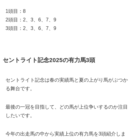
1頭目：8
2頭目：2、3、6、7、9
3頭目：2、3、6、7、9
セントライト記念2025の有力馬3頭
セントライト記念は春の実績馬と夏の上がり馬がぶつか
る舞台です。
最後の一冠を目指して、どの馬が上位争いするのか注目
したいです。
今年の出走馬の中から実績上位の有力馬を3頭紹介しま