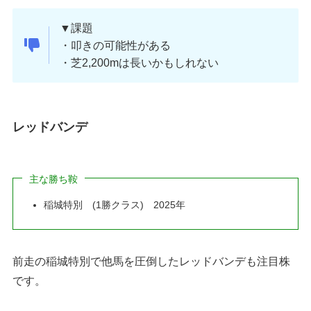
▼課題
・叩きの可能性がある
・芝2,200mは長いかもしれない
レッドバンデ
主な勝ち鞍
稲城特別 (1勝クラス) 2025年
前走の稲城特別で他馬を圧倒したレッドバンデも注目株
です。