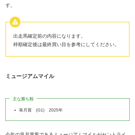
す。
出走馬確定前の内容になります。
枠順確定後は最終買い目を参考にしてください。
ミュージアムマイル
主な勝ち鞍
皐月賞 (G1) 2025年
今年の皐月賞馬であるミュージアムマイルがセントライ