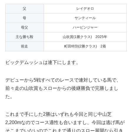
父
レイデオロ
母
サンティール
母父
ハービンジャー
主な勝ち鞍
山吹賞(1勝クラス) 2025年
前走
町田特別(2勝クラス) 2着
ビックデムッシュは連下にします。
デビューから5戦すべてのレースで連対している馬で、
前々走の山吹賞もスローからの後継勝負で完勝しまし
た。
これまで手にした2勝はいずれも今回と同じ中山芝
2,200mなのでコース適性も合いますし、今回は逃げ馬が
そこまでいないのでこれまで通りのスロー展開なら引き