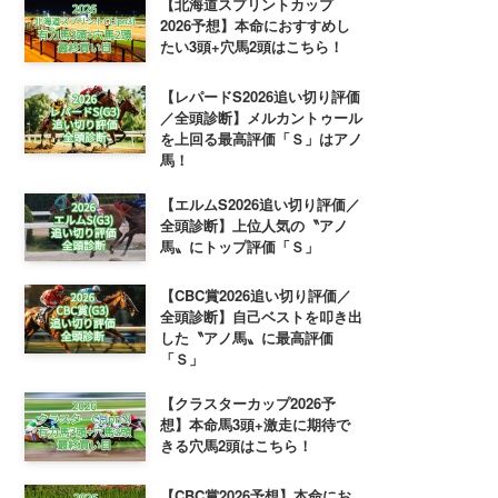
【北海道スプリントカップ
2026予想】本命におすすめし
たい3頭+穴馬2頭はこちら！
【レパードS2026追い切り評価
／全頭診断】メルカントゥール
を上回る最高評価「Ｓ」はアノ
馬！
【エルムS2026追い切り評価／
全頭診断】上位人気の〝アノ
馬〟にトップ評価「Ｓ」
【CBC賞2026追い切り評価／
全頭診断】自己ベストを叩き出
した〝アノ馬〟に最高評価
「Ｓ」
【クラスターカップ2026予
想】本命馬3頭+激走に期待で
きる穴馬2頭はこちら！
【CBC賞2026予想】本命にお