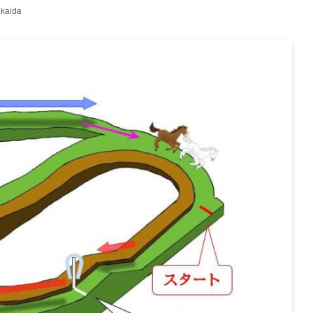
akaida