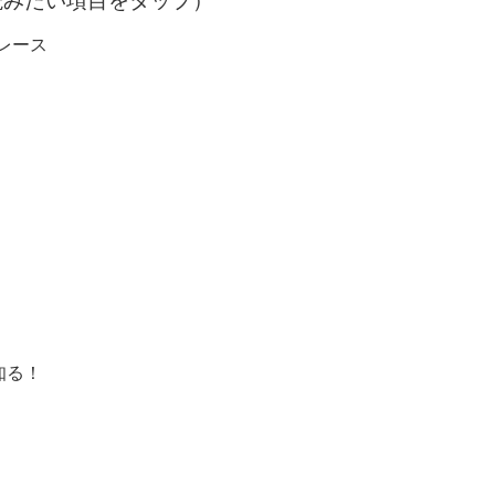
なレース
知る！