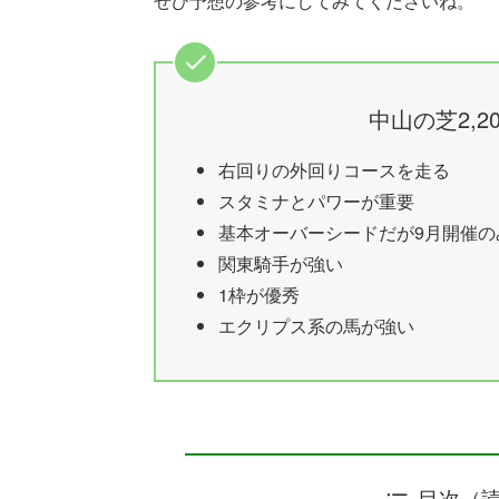
ぜひ予想の参考にしてみてくださいね。
中山の芝2,
右回りの外回りコースを走る
スタミナとパワーが重要
基本オーバーシードだが9月開催の
関東騎手が強い
1枠が優秀
エクリプス系の馬が強い
目次（