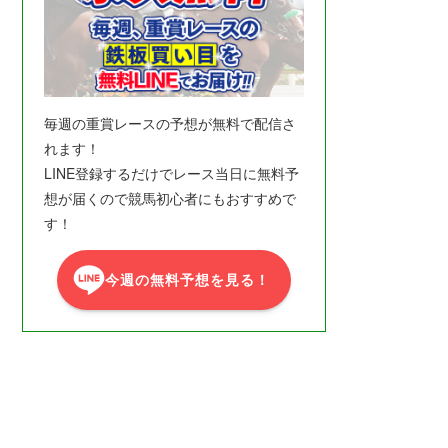
毎週の重賞レースの予想が無料で配信さ
れます！
LINE登録するだけでレース当日に無料予
想が届くので競馬初心者にもおすすめで
す！
今週の無料予想を見る！