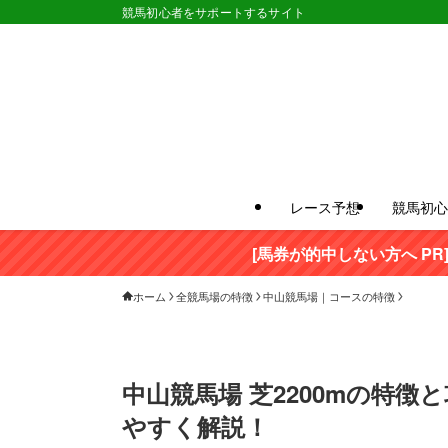
競馬初心者をサポートするサイト
レース予想
競馬初心
[馬券が的中しない方へ PR
ホーム
全競馬場の特徴
中山競馬場｜コースの特徴
中山競馬場 芝2200mの特
やすく解説！