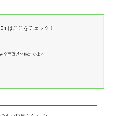
200mはここをチェック！
み全面野芝で時計が出る
読みたい項目をタップ）