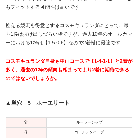
もフィットする可能性は高いです。
控える競馬を得意とするコスモキュランダにとって、最
内1枠は抜け出しづらい枠ですが、過去10年のオールカマ
ーにおける1枠は【1-5-0-6】なので2着軸に最適です。
コスモキュランダ自身も中山コースで【1-4-1-1】と2着が
多く、過去の1枠の傾向も相まってより2着に期待できる
のではないでしょうか。
▲単穴 5 ホーエリート
父
ルーラーシップ
母
ゴールデンハープ