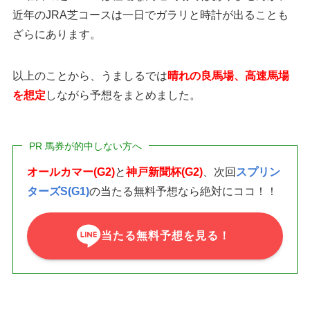
近年のJRA芝コースは一日でガラリと時計が出ることも
ざらにあります。
以上のことから、うましるでは
晴れの良馬場、高速馬場
を想定
しながら予想をまとめました。
PR 馬券が的中しない方へ
オールカマー(G2)
と
神戸新聞杯(G2)
、次回
スプリン
ターズS(G1)
の当たる無料予想なら絶対にココ！！
当たる無料予想を見る！