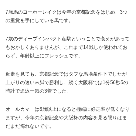
7歳馬のヨーホーレイクは今年の京都記念をはじめ、3つ
の重賞を手にしている馬です。
7歳のディープインパクト産駒ということで衰えがあって
もおかしくありませんが、これまで14戦しか使われてお
らず、年齢以上にフレッシュです。
近走を見ても、京都記念ではタフな馬場条件下でしたが
上がりの速い末脚で勝利し、続く大阪杯では1分56秒5の
時計で追込一気の3着でした。
オールカマーは6歳以上になると極端に好走率が低くなり
ますが、今年の京都記念や大阪杯の内容を見る限りはま
だまだ侮れないです。