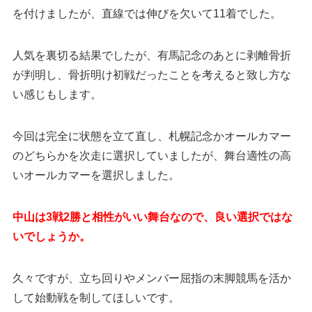
を付けましたが、直線では伸びを欠いて11着でした。
人気を裏切る結果でしたが、有馬記念のあとに剥離骨折
が判明し、骨折明け初戦だったことを考えると致し方な
い感じもします。
今回は完全に状態を立て直し、札幌記念かオールカマー
のどちらかを次走に選択していましたが、舞台適性の高
いオールカマーを選択しました。
中山は3戦2勝と相性がいい舞台なので、良い選択ではな
いでしょうか。
久々ですが、立ち回りやメンバー屈指の末脚競馬を活か
して始動戦を制してほしいです。