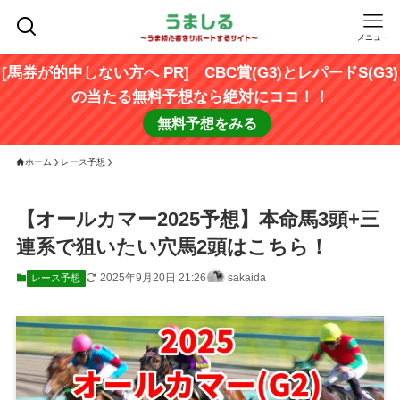
メニュー
[馬券が的中しない方へ PR] CBC賞(G3)とレパードS(G3)
の当たる無料予想なら絶対にココ！！
無料予想をみる
ホーム
レース予想
【オールカマー2025予想】本命馬3頭+三
連系で狙いたい穴馬2頭はこちら！
2025年9月20日 21:26
sakaida
レース予想