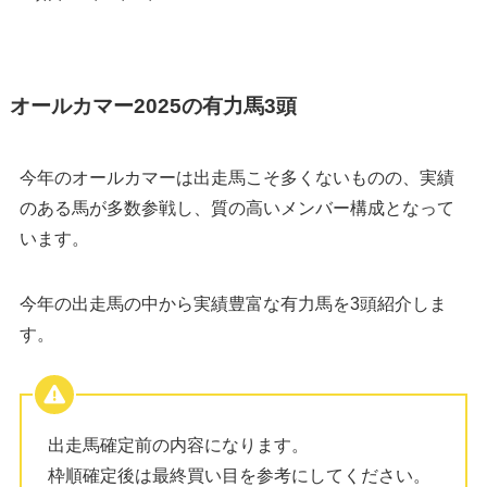
オールカマー2025の有力馬3頭
今年のオールカマーは出走馬こそ多くないものの、実績
のある馬が多数参戦し、質の高いメンバー構成となって
います。
今年の出走馬の中から実績豊富な有力馬を3頭紹介しま
す。
出走馬確定前の内容になります。
枠順確定後は最終買い目を参考にしてください。