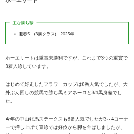
ホーエリート
主な勝ち鞍
迎春S (3勝クラス) 2025年
ホーエリートは重賞未勝利ですが、これまで3つの重賞で
3着入線しています。
はじめて好走したフラワーカップは8番人気でしたが、大
外ぶん回しの競馬で勝ち馬ミアネーロと3/4馬身差でし
た。
今年の中山牝馬ステークスも8番人気でしたが3～4コーナ
ーで押し上げて直線では好位から脚を伸ばしましたが、