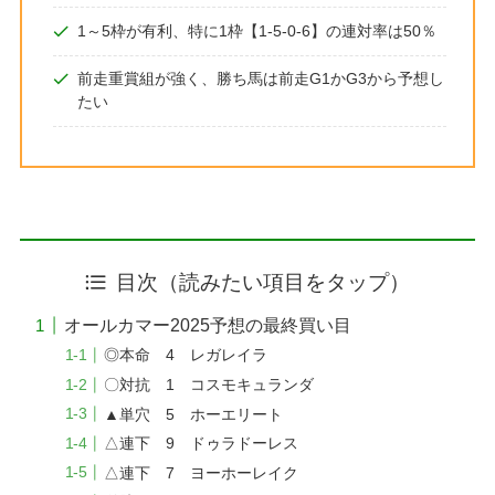
1～5枠が有利、特に1枠【1-5-0-6】の連対率は50％
前走重賞組が強く、勝ち馬は前走G1かG3から予想し
たい
目次（読みたい項目をタップ）
オールカマー2025予想の最終買い目
◎本命 4 レガレイラ
〇対抗 1 コスモキュランダ
▲単穴 5 ホーエリート
△連下 9 ドゥラドーレス
△連下 7 ヨーホーレイク