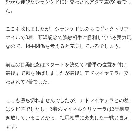
外から伸びたシランケドには交わされアタマ差の2着でし
た。
ここも敗れましたが、シランケドはのちにヴィクトリア
マイルで3着、新潟記念で強敵相手に勝利している実力馬
なので、相手関係を考えると充実しているでしょう。
前走の目黒記念はスタートを決めて2番手の位置を付け、
最後まで脚を伸ばしましたが最後にアドマイヤテラに交
わされて2着でした。
ここも勝ち切れませんでしたが、アドマイヤテラとの差
はクビ差でしたし、3着のマイネルクリソーラは3馬身突
き放していることから、牡馬相手に充実した一戦と言え
ます。