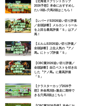
【北海道スプリントカップ
2026予想】本命におすすめし
たい3頭+穴馬2頭はこちら！
【レパードS2026追い切り評価
／全頭診断】メルカントゥール
を上回る最高評価「Ｓ」はアノ
馬！
【エルムS2026追い切り評価／
全頭診断】上位人気の〝アノ
馬〟にトップ評価「Ｓ」
【CBC賞2026追い切り評価／
全頭診断】自己ベストを叩き出
した〝アノ馬〟に最高評価
「Ｓ」
【クラスターカップ2026予
想】本命馬3頭+激走に期待で
きる穴馬2頭はこちら！
【CBC賞2026予想】本命にお