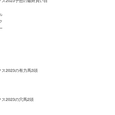
ス2023予想の最終買い目
ル
ク
ー
ス2023の有力馬3頭
ス2023の穴馬2頭