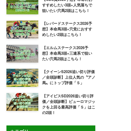
すすめしたい3頭+人気落ちで
狙いたい穴馬2頭はこちら！
【レパードステークス2026予
想】本命馬3頭+穴党におすす
めしたい2頭はこちら！
【エルムステークス2026予
想】本命馬3頭+三連系で狙い
たい穴馬2頭はこちら！
【クイーンS2026追い切り評価
／全頭診断】上位人気の〝アノ
馬〟にトップ評価「Ｓ」
【アイビスSD2026追い切り評
価／全頭診断】ピューロマジッ
クを上回る最高評価「Ｓ」はこ
の2頭！