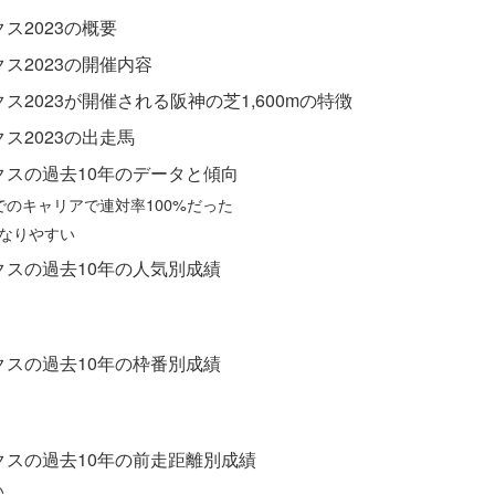
ス2023の概要
ス2023の開催内容
2023が開催される阪神の芝1,600mの特徴
ス2023の出走馬
スの過去10年のデータと傾向
でのキャリアで連対率100%だった
なりやすい
スの過去10年の人気別成績
スの過去10年の枠番別成績
スの過去10年の前走距離別成績
い