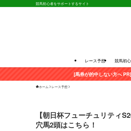
競馬初心者をサポートするサイト
レース予想
競馬初心
[馬券が的中しない方へ PR
ホーム
レース予想
【朝日杯フューチュリティS2
穴馬2頭はこちら！