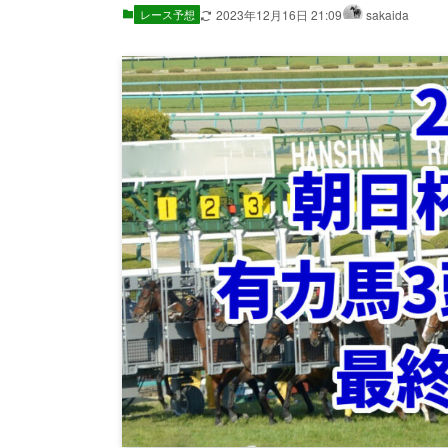
レース予想
2023年12月16日 21:09
sakaida