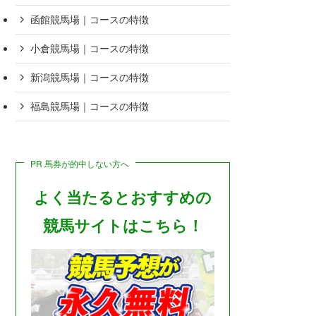
函館競馬場｜コースの特徴
小倉競馬場｜コースの特徴
新潟競馬場｜コースの特徴
福島競馬場｜コースの特徴
PR 馬券が的中しない方へ
よく当たるとおすすめの
競馬サイトはこちら！