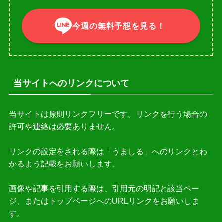
今週の無料予想を見る！
当サイトへのリンクについて
当サイトは原則リンクフリーです。リンクを行う場合の
許可や連絡は必要ありません。
リンクの設定をされる際は「うましる」へのリンクとわ
かるよう記載をお願いします。
画像や記事を引用する際は、引用元の明記と該当ペー
ジ、またはトップページへのURLリンクをお願いしま
す。