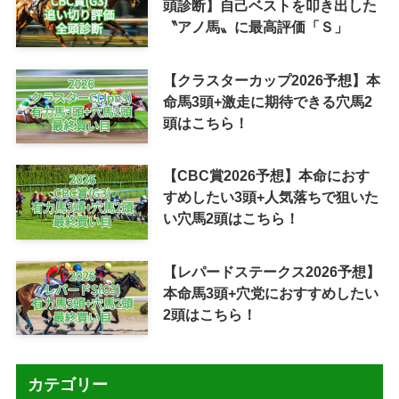
頭診断】自己ベストを叩き出した
〝アノ馬〟に最高評価「Ｓ」
【クラスターカップ2026予想】本
命馬3頭+激走に期待できる穴馬2
頭はこちら！
【CBC賞2026予想】本命におす
すめしたい3頭+人気落ちで狙いた
い穴馬2頭はこちら！
【レパードステークス2026予想】
本命馬3頭+穴党におすすめしたい
2頭はこちら！
カテゴリー