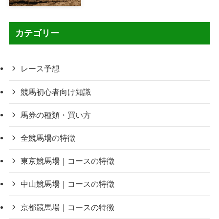
カテゴリー
レース予想
競馬初心者向け知識
馬券の種類・買い方
全競馬場の特徴
東京競馬場｜コースの特徴
中山競馬場｜コースの特徴
京都競馬場｜コースの特徴