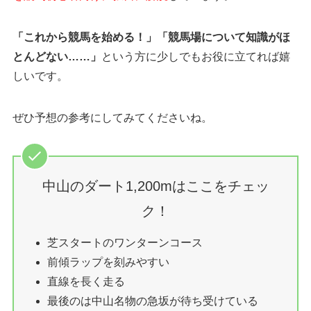
「これから競馬を始める！」「競馬場について知識がほ
とんどない……」
という方に少しでもお役に立てれば嬉
しいです。
ぜひ予想の参考にしてみてくださいね。
中山のダート1,200mはここをチェッ
ク！
芝スタートのワンターンコース
前傾ラップを刻みやすい
直線を長く走る
最後のは中山名物の急坂が待ち受けている