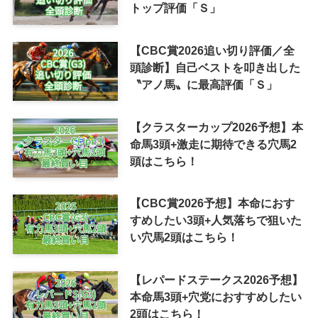
トップ評価「Ｓ」
【CBC賞2026追い切り評価／全
頭診断】自己ベストを叩き出した
〝アノ馬〟に最高評価「Ｓ」
【クラスターカップ2026予想】本
命馬3頭+激走に期待できる穴馬2
頭はこちら！
【CBC賞2026予想】本命におす
すめしたい3頭+人気落ちで狙いた
い穴馬2頭はこちら！
【レパードステークス2026予想】
本命馬3頭+穴党におすすめしたい
2頭はこちら！