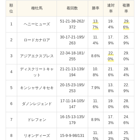
順
連対
複勝
種牡馬
着回数
勝率
位
率
率
51-21-38-262/
13.
19.
29.
1
ヘニーヒューズ
372
7%
4%
6%
30-17-21-195/
11.
17.
25.
2
ロードカナロア
263
4%
9%
9%
22-34-18-181/
22.
29.
3
アジアエクスプレス
8.6%
255
0%
0%
ディスクリートキャ
21-21-13-139/
10.
21.
28.
4
ット
194
8%
6%
4%
20-15-23-195/
13.
22.
5
キンシャサノキセキ
7.9%
253
8%
9%
17-11-14-105/
11.
19.
28.
6
ダノンレジェンド
147
6%
0%
6%
16-15-13-135/
17.
24.
7
ドレフォン
8.9%
179
3%
6%
11.
18.
25.
8
リオンディーズ
15-9-9-98/131
5%
3%
2%