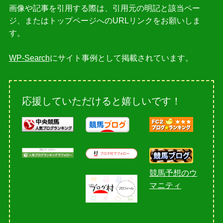
画像や記事を引用する際は、引用元の明記と該当ペー
ジ、またはトップページへのURLリンクをお願いしま
す。
WP-Search
にサイト事例として掲載されています。
応援していただけると嬉しいです！
競馬予想のウ
マニティ