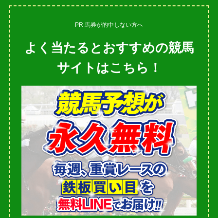
PR 馬券が的中しない方へ
よく当たるとおすすめの競馬
サイトはこちら！