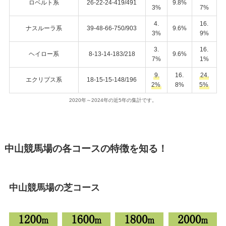
ロベルト系
26-22-24-419/491
9.8%
3%
7%
4.
16.
ナスルーラ系
39-48-66-750/903
9.6%
3%
9%
3.
16.
ヘイロー系
8-13-14-183/218
9.6%
7%
1%
9.
16.
24.
エクリプス系
18-15-15-148/196
2%
8%
5%
2020年～2024年の近5年の集計です。
中山競馬場の各コースの特徴を知る！
中山競馬場の芝コース