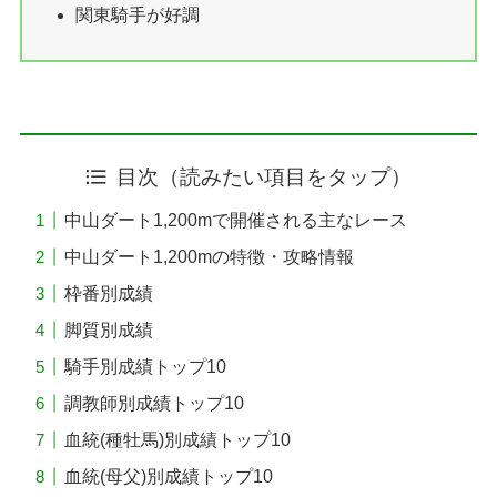
関東騎手が好調
目次（読みたい項目をタップ）
中山ダート1,200mで開催される主なレース
中山ダート1,200mの特徴・攻略情報
枠番別成績
脚質別成績
騎手別成績トップ10
調教師別成績トップ10
血統(種牡馬)別成績トップ10
血統(母父)別成績トップ10