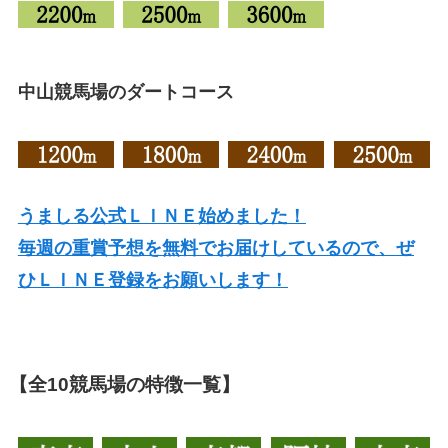
中山競馬場のダートコース
うましる公式ＬＩＮＥ始めました！
毎週の重賞予想を無料でお届けしているので、ぜ
ひＬＩＮＥ登録をお願いします！
【全10競馬場の特徴一覧】