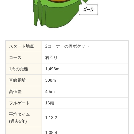
スタート地点
2コーナーの奥ポケット
コース
右回り
1周の距離
1,493m
直線距離
308m
高低差
4.5m
フルゲート
16頭
平均タイム
1:13.2
(過去5年)
1:08.4