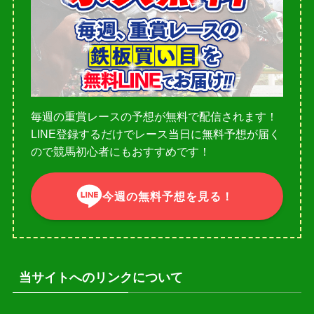
毎週の重賞レースの予想が無料で配信されます！
LINE登録するだけでレース当日に無料予想が届く
ので競馬初心者にもおすすめです！
今週の無料予想を見る！
当サイトへのリンクについて