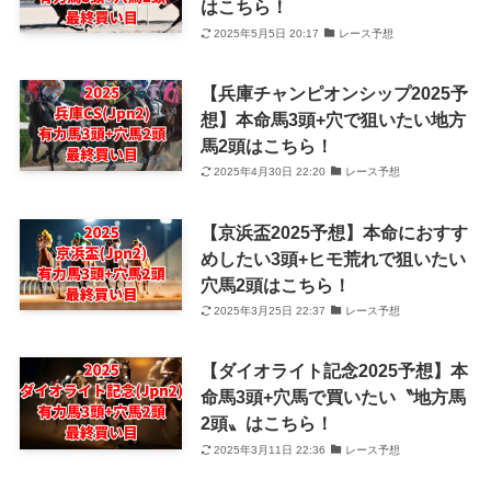
はこちら！
2025年5月5日 20:17
レース予想
【兵庫チャンピオンシップ2025予
想】本命馬3頭+穴で狙いたい地方
馬2頭はこちら！
2025年4月30日 22:20
レース予想
【京浜盃2025予想】本命におすす
めしたい3頭+ヒモ荒れで狙いたい
穴馬2頭はこちら！
2025年3月25日 22:37
レース予想
【ダイオライト記念2025予想】本
命馬3頭+穴馬で買いたい〝地方馬
2頭〟はこちら！
2025年3月11日 22:36
レース予想