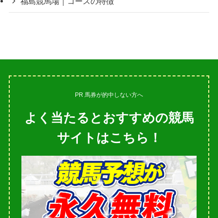
福島競馬場｜コースの特徴
PR 馬券が的中しない方へ
よく当たるとおすすめの競馬
サイトはこちら！