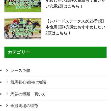
すめしたい3頭+人気落ちで狙いた
い穴馬2頭はこちら！
【レパードステークス2026予想】
本命馬3頭+穴党におすすめしたい
2頭はこちら！
カテゴリー
レース予想
競馬初心者向け知識
馬券の種類・買い方
全競馬場の特徴