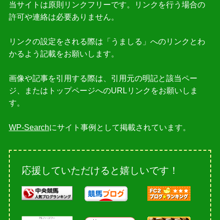
当サイトは原則リンクフリーです。リンクを行う場合の
許可や連絡は必要ありません。
リンクの設定をされる際は「うましる」へのリンクとわ
かるよう記載をお願いします。
画像や記事を引用する際は、引用元の明記と該当ペー
ジ、またはトップページへのURLリンクをお願いしま
す。
WP-Search
にサイト事例として掲載されています。
応援していただけると嬉しいです！