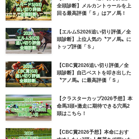
全頭診断】メルカントゥールを上
回る最高評価「Ｓ」はアノ馬！
【エルムS2026追い切り評価／全
頭診断】上位人気の〝アノ馬〟に
トップ評価「Ｓ」
【CBC賞2026追い切り評価／全
頭診断】自己ベストを叩き出した
〝アノ馬〟に最高評価「Ｓ」
【クラスターカップ2026予想】本
命馬3頭+激走に期待できる穴馬2
頭はこちら！
【CBC賞2026予想】本命におす