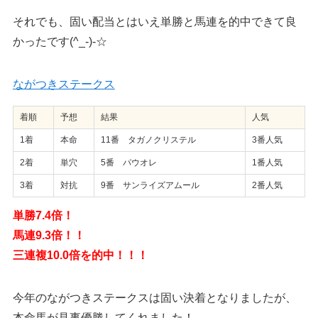
それでも、固い配当とはいえ単勝と馬連を的中できて良
かったです(^_-)-☆
ながつきステークス
着順
予想
結果
人気
1着
本命
11番 タガノクリステル
3番人気
2着
単穴
5番 パウオレ
1番人気
3着
対抗
9番 サンライズアムール
2番人気
単勝7.4倍！
馬連9.3倍！！
三連複10.0倍を的中！！！
今年のながつきステークスは固い決着となりましたが、
本命馬が見事優勝してくれました！