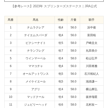
【参考レース】2023年 スプリンターズステークス｜JRA公式
馬番
馬名
性齢
斤量
騎手
1
ナムラクレア
牝4
56.0
浜中俊
2
テイエムスパーダ
牝4
56.0
富田暁
3
ピクシーナイト
牡5
58.0
戸崎圭太
4
ナランフレグ
牡7
58.0
丸田恭介
5
ウインマーベル
牡4
58.0
松山弘平
6
ママコチャ
牝4
56.0
川田将雅
7
オールアットワンス
牝5
56.0
石川裕紀人
8
メイケイエール
牝5
56.0
池添謙一
9
アグリ
牡4
58.0
横山典弘
10
マッドクール
牡4
58.0
坂井瑠星
11
ジュビリーヘッド
牡6
58.0
北村友一