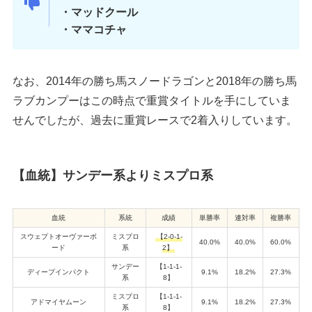
・マッドクール
・ママコチャ
なお、2014年の勝ち馬スノードラゴンと2018年の勝ち馬
ラブカンプーはこの時点で重賞タイトルを手にしていま
せんでしたが、過去に重賞レースで2着入りしています。
【血統】サンデー系よりミスプロ系
血統
系統
成績
単勝率
連対率
複勝率
スウェプトオーヴァーボ
ミスプロ
【2-0-1-
40.0%
40.0%
60.0%
ード
系
2】
サンデー
【1-1-1-
ディープインパクト
9.1%
18.2%
27.3%
系
8】
ミスプロ
【1-1-1-
アドマイヤムーン
9.1%
18.2%
27.3%
系
8】