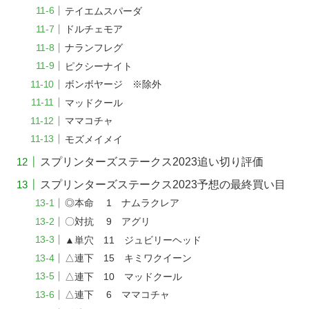
テイエムスパーダ
ドルチェモア
ナランフレグ
ピクシーナイト
ボンボヤージ ※除外
マッドクール
ママコチャ
モズメイメイ
スプリンターズステークス2023追い切り評価
スプリンターズステークス2023予想の最終買い目
◎本命 1 ナムラクレア
〇対抗 9 アグリ
▲単穴 11 ジュビリーヘッド
△連下 15 キミワクイーン
△連下 10 マッドクール
△連下 6 ママコチャ