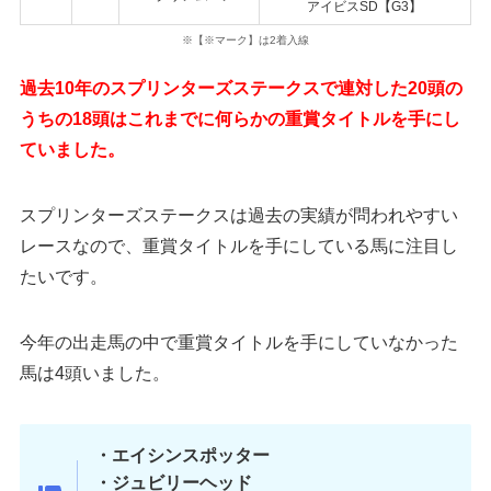
アイビスSD【G3】
※【※マーク】は2着入線
過去10年のスプリンターズステークスで連対した20頭の
うちの18頭はこれまでに何らかの重賞タイトルを手にし
ていました。
スプリンターズステークスは過去の実績が問われやすい
レースなので、重賞タイトルを手にしている馬に注目し
たいです。
今年の出走馬の中で重賞タイトルを手にしていなかった
馬は4頭いました。
・エイシンスポッター
・ジュビリーヘッド