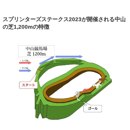
スプリンターズステークス2023が開催される中山
の芝1,200mの特徴