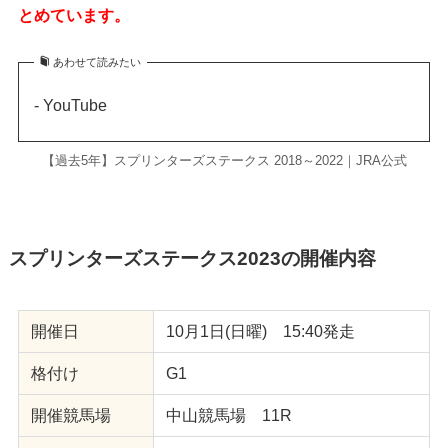
とめています。
あわせて読みたい
- YouTube
【過去5年】スプリンターズステークス 2018～2022｜JRA公式
スプリンターズステークス2023の開催内容
開催日
10月1日(日曜) 15:40発走
格付け
G1
開催競馬場
中山競馬場 11R