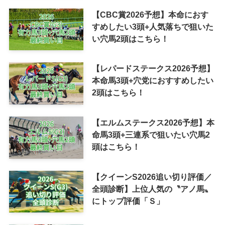
【CBC賞2026予想】本命におす
すめしたい3頭+人気落ちで狙いた
い穴馬2頭はこちら！
【レパードステークス2026予想】
本命馬3頭+穴党におすすめしたい
2頭はこちら！
【エルムステークス2026予想】本
命馬3頭+三連系で狙いたい穴馬2
頭はこちら！
【クイーンS2026追い切り評価／
全頭診断】上位人気の〝アノ馬〟
にトップ評価「Ｓ」