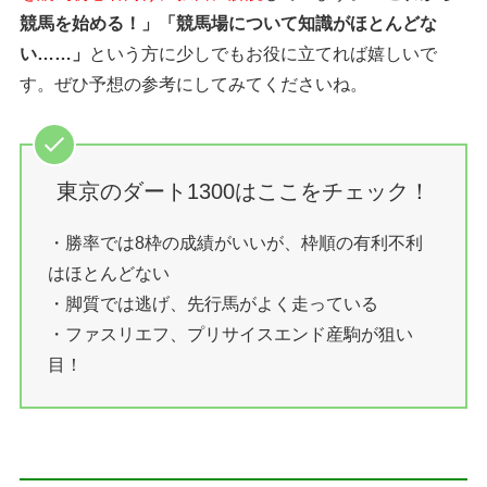
競馬を始める！」「競馬場について知識がほとんどな
い……」
という方に少しでもお役に立てれば嬉しいで
す。ぜひ予想の参考にしてみてくださいね。
東京のダート1300はここをチェック！
・勝率では8枠の成績がいいが、枠順の有利不利
はほとんどない
・脚質では逃げ、先行馬がよく走っている
・ファスリエフ、プリサイスエンド産駒が狙い
目！