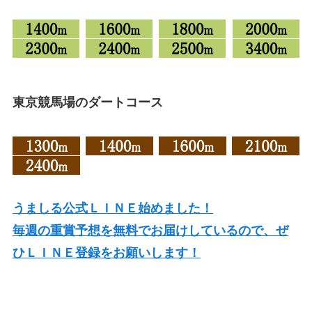
東京競馬場のダートコース
うましる公式ＬＩＮＥ始めました！
毎週の重賞予想を無料でお届けしているので、ぜ
ひＬＩＮＥ登録をお願いします！