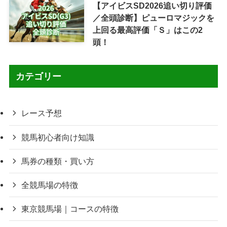
【アイビスSD2026追い切り評価
／全頭診断】ピューロマジックを
上回る最高評価「Ｓ」はこの2
頭！
カテゴリー
レース予想
競馬初心者向け知識
馬券の種類・買い方
全競馬場の特徴
東京競馬場｜コースの特徴