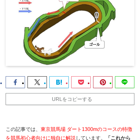
URLをコピーする
この記事では、
東京競馬場 ダート1300mのコースの特徴
を競馬初心者向けに独自に解説
しています。
「これから