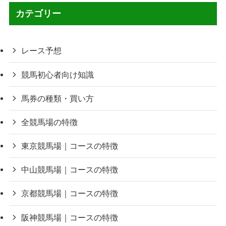
カテゴリー
レース予想
競馬初心者向け知識
馬券の種類・買い方
全競馬場の特徴
東京競馬場｜コースの特徴
中山競馬場｜コースの特徴
京都競馬場｜コースの特徴
阪神競馬場｜コースの特徴