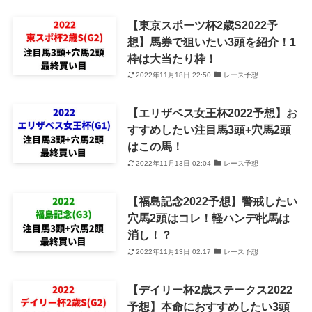
【東京スポーツ杯2歳S2022予
想】馬券で狙いたい3頭を紹介！1
枠は大当たり枠！
2022年11月18日 22:50
レース予想
【エリザベス女王杯2022予想】お
すすめしたい注目馬3頭+穴馬2頭
はこの馬！
2022年11月13日 02:04
レース予想
【福島記念2022予想】警戒したい
穴馬2頭はコレ！軽ハンデ牝馬は
消し！？
2022年11月13日 02:17
レース予想
【デイリー杯2歳ステークス2022
予想】本命におすすめしたい3頭