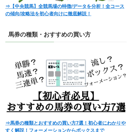
⇒【中央競馬】全競馬場の特徴/データを分析！全コース
の傾向/攻略法を初心者向けに徹底解説！
馬券の種類・おすすめの買い方
⇒馬券の種類とおすすめの買い方7選！初心者にわかりや
すく解説！フォーメーションからボックスまで