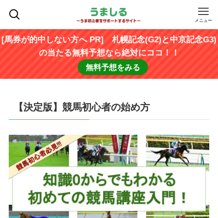
メニュー
[馬券が的中しない方へ PR] 札幌記念(G2)と中京記念G3)
の当たる無料予想なら絶対にココ！！
無料予想をみる
【決定版】競馬初心者の始め方