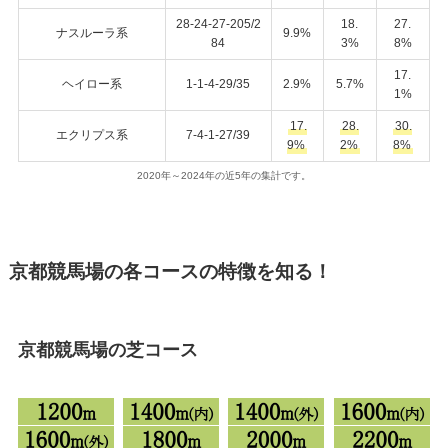
28-24-27-205/2
18.
27.
ナスルーラ系
9.9%
84
3%
8%
17.
ヘイロー系
1-1-4-29/35
2.9%
5.7%
1%
17.
28.
30.
エクリプス系
7-4-1-27/39
9%
2%
8%
2020年～2024年の近5年の集計です。
京都競馬場の各コースの特徴を知る！
京都競馬場の芝コース