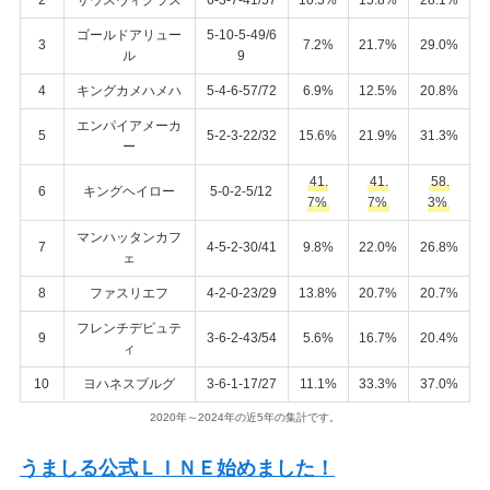
ゴールドアリュー
5-10-5-49/6
3
7.2%
21.7%
29.0%
ル
9
4
キングカメハメハ
5-4-6-57/72
6.9%
12.5%
20.8%
エンパイアメーカ
5
5-2-3-22/32
15.6%
21.9%
31.3%
ー
41.
41.
58.
6
キングヘイロー
5-0-2-5/12
7%
7%
3%
マンハッタンカフ
7
4-5-2-30/41
9.8%
22.0%
26.8%
ェ
8
ファスリエフ
4-2-0-23/29
13.8%
20.7%
20.7%
フレンチデピュテ
9
3-6-2-43/54
5.6%
16.7%
20.4%
ィ
10
ヨハネスブルグ
3-6-1-17/27
11.1%
33.3%
37.0%
2020年～2024年の近5年の集計です。
うましる公式ＬＩＮＥ始めました！