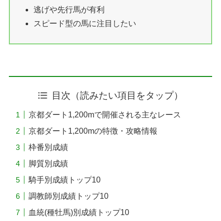
逃げや先行馬が有利
スピード型の馬に注目したい
目次（読みたい項目をタップ）
京都ダート1,200mで開催される主なレース
京都ダート1,200mの特徴・攻略情報
枠番別成績
脚質別成績
騎手別成績トップ10
調教師別成績トップ10
血統(種牡馬)別成績トップ10