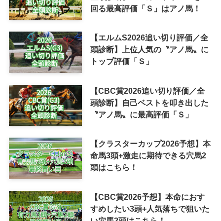
回る最高評価「Ｓ」はアノ馬！
【エルムS2026追い切り評価／全
頭診断】上位人気の〝アノ馬〟に
トップ評価「Ｓ」
【CBC賞2026追い切り評価／全
頭診断】自己ベストを叩き出した
〝アノ馬〟に最高評価「Ｓ」
【クラスターカップ2026予想】本
命馬3頭+激走に期待できる穴馬2
頭はこちら！
【CBC賞2026予想】本命におす
すめしたい3頭+人気落ちで狙いた
い穴馬2頭はこちら！