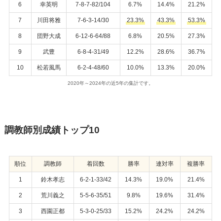
6
幸英明
7-8-7-82/104
6.7%
14.4%
21.2%
7
川田将雅
7-6-3-14/30
23.3%
43.3%
53.3%
8
団野大成
6-12-6-64/88
6.8%
20.5%
27.3%
9
武豊
6-8-4-31/49
12.2%
28.6%
36.7%
10
松若風馬
6-2-4-48/60
10.0%
13.3%
20.0%
2020年～2024年の近5年の集計です。
調教師別成績トップ10
順位
調教師
着回数
勝率
連対率
複勝率
1
鈴木孝志
6-2-1-33/42
14.3%
19.0%
21.4%
2
荒川義之
5-5-6-35/51
9.8%
19.6%
31.4%
3
西園正都
5-3-0-25/33
15.2%
24.2%
24.2%