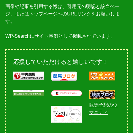
画像や記事を引用する際は、引用元の明記と該当ペー
ジ、またはトップページへのURLリンクをお願いしま
す。
WP-Search
にサイト事例として掲載されています。
応援していただけると嬉しいです！
競馬予想のウ
マニティ