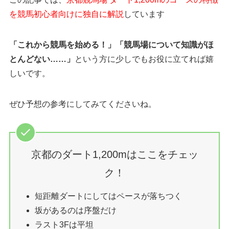
を競馬初心者向けに独自に解説
しています
「これから競馬を始める！」「競馬場について知識がほ
とんどない……」
という方に少しでもお役に立てれば嬉
しいです。
ぜひ予想の参考にしてみてくださいね。
京都のダート1,200mはここをチェッ
ク！
短距離ダートにしてはペースが落ちつく
坂があるのは序盤だけ
ラスト3Fは平坦