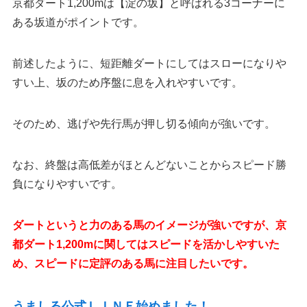
京都ダート1,200mは【淀の坂】と呼ばれる3コーナーに
ある坂道がポイントです。
前述したように、短距離ダートにしてはスローになりや
すい上、坂のため序盤に息を入れやすいです。
そのため、逃げや先行馬が押し切る傾向が強いです。
なお、終盤は高低差がほとんどないことからスピード勝
負になりやすいです。
ダートというと力のある馬のイメージが強いですが、京
都ダート1,200mに関してはスピードを活かしやすいた
め、スピードに定評のある馬に注目したいです。
うましる公式ＬＩＮＥ始めました！