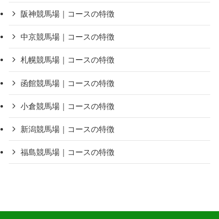
阪神競馬場｜コースの特徴
中京競馬場｜コースの特徴
札幌競馬場｜コースの特徴
函館競馬場｜コースの特徴
小倉競馬場｜コースの特徴
新潟競馬場｜コースの特徴
福島競馬場｜コースの特徴