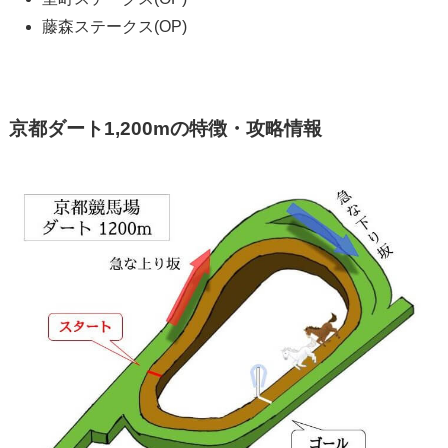
藤森ステークス(OP)
京都ダート1,200mの特徴・攻略情報