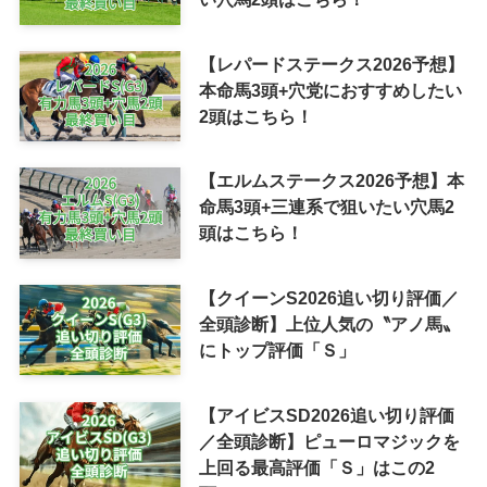
【レパードステークス2026予想】
本命馬3頭+穴党におすすめしたい
2頭はこちら！
【エルムステークス2026予想】本
命馬3頭+三連系で狙いたい穴馬2
頭はこちら！
【クイーンS2026追い切り評価／
全頭診断】上位人気の〝アノ馬〟
にトップ評価「Ｓ」
【アイビスSD2026追い切り評価
／全頭診断】ピューロマジックを
上回る最高評価「Ｓ」はこの2